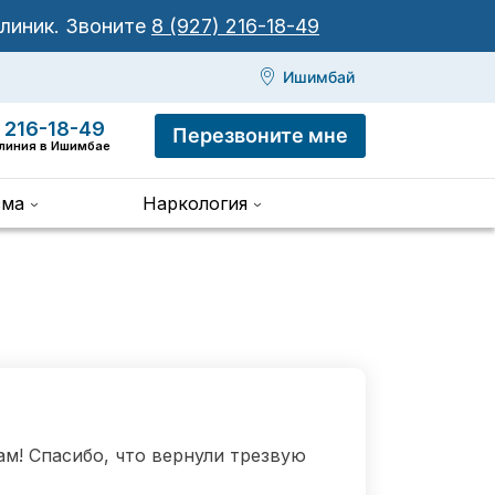
клиник.
Звоните
8 (927) 216-18-49
Ишимбай
 216-18-49
Перезвоните мне
 линия в Ишимбае
зма
Наркология
м! Спасибо, что вернули трезвую