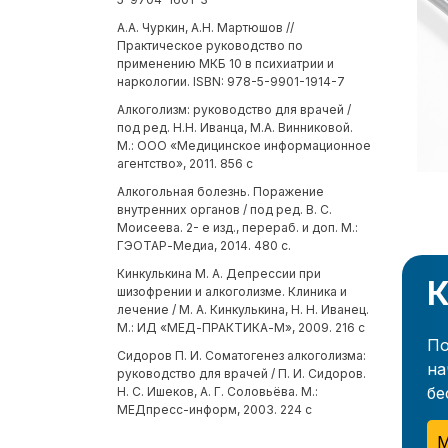
А.А. Чуркин, А.Н. Мартюшов //
Практическое руководство по
применению МКБ 10 в психиатрии и
наркологии. ISBN: 978-5-9901-1914-7
Алкоголизм: руководство для врачей /
под ред. Н.Н. Иванца, М.А. Винниковой.
М.: ООО «Медицинское информационное
агентство», 2011. 856 с
Алкогольная болезнь. Поражение
внутренних органов / под ред. В. С.
Моисеева. 2- е изд., перераб. и доп. М.:
ГЭОТАР-Медиа, 2014. 480 с.
Кинкулькина М. А. Депрессии при
К
шизофрении и алкоголизме. Клиника и
лечение / М. А. Кинкулькина, Н. Н. Иванец.
М.: ИД «МЕД-ПРАКТИКА-М», 2009. 216 с
По
Сидоров П. И. Соматогенез алкоголизма:
на
руководство для врачей / П. И. Сидоров.
бе
Н. С. Ишеков, А. Г. Соловьёва. М.:
МЕДпресс-информ, 2003. 224 с
М