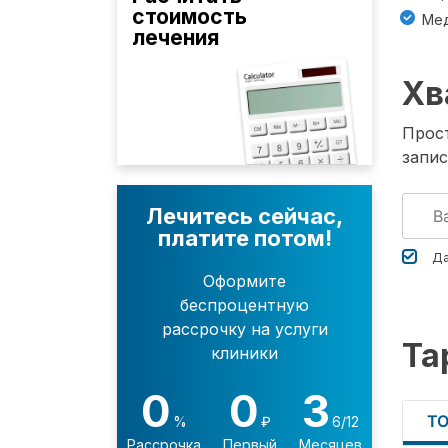
стоимость
Мед
лечения
Хв
Прост
запис
Лечитесь сейчас,
платите потом!
Да
Оформите
беспроцентную
рассрочку на услуги
Та
клиники
0
0
3
Т
%
₽
6/12
Рассрочка
Первый
Месяцев