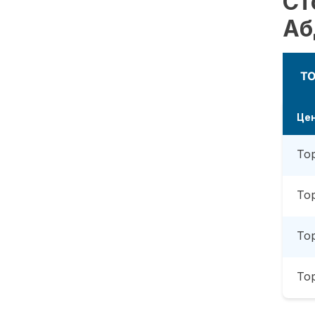
Ст
Аб
Т
Це
То
То
То
То