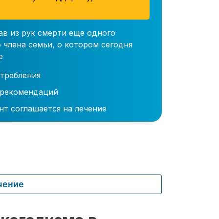
ав из рук смерти еще одного
 члена семьи, о котором сегодня
е
требления
 рекомендаций
нт соглашается на лечение
чение