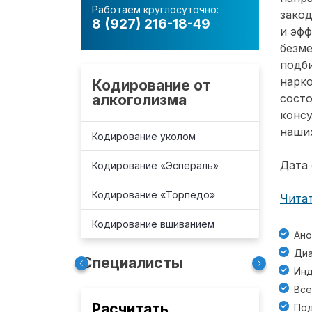
Работаем круглосуточно:
зако
8 (927) 216-18-49
и эф
безм
подб
нарко
Кодирование от
алкоголизма
состо
консу
наших
Кодирование уколом
Дата 
Кодирование «Эспераль»
Кодирование «Торпедо»
Читат
Кодирование вшиванием
Ано
Диа
Специалисты
Инд
Все
Расчитать
Под