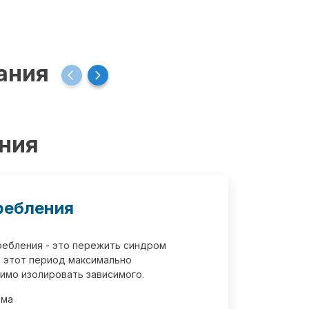
ания
ения
ребления
требления - это пережить синдром
 этот период максимально
имо изолировать зависимого.
зма