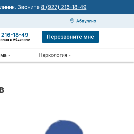
клиник.
Звоните
8 (927) 216-18-49
Абдулино
 216-18-49
Перезвоните мне
линия в Абдулино
зма
Наркология
в