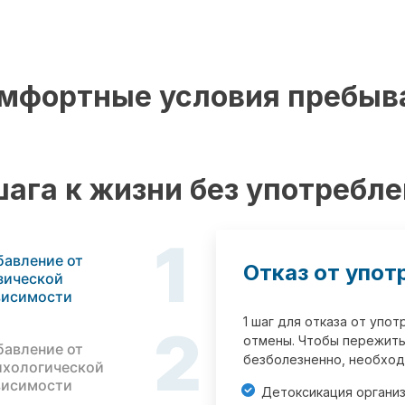
мфортные условия пребыв
шага к жизни без употребл
1
бавление от
Отказ от упот
зической
висимости
1 шаг для отказа от упо
2
отмены. Чтобы пережить
бавление от
безболезненно, необход
ихологической
висимости
Детоксикация органи