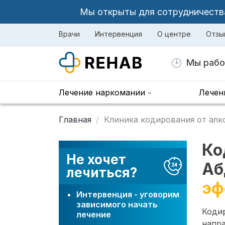
Мы открыты для сотрудничества 
Врачи
Интервенция
О центре
Отзы
Мы рабо
Лечение наркомании
Лечен
Главная
Клиника кодирования от алк
Ко
Не хочет
Аб
лечиться?
эф
Интервенция - уговорим
зависимого начать
Коди
лечение
напра