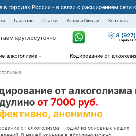
в городах России - в связи с расширением сети 
вы
Гарантия
Статьи
Акции и Скидки
Контакты
8 (927)
таем круглосуточно
Горячая 
ие алкоголизма
Кодирование от алкоголи
оголизма
дирование от алкоголизма 
дулино
от 7000 руб.
фективно, анонимно
рование от алкоголизма — одно из основных наших
влений. В нашей клинике в Абдулино можно