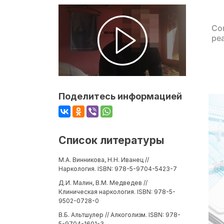
Со
ре
Поделитесь информацией
Список литературы
М.А. Винникова, Н.Н. Иванец //
Наркология. ISBN: 978-5-9704-5423-7
Д.И. Малин, В.М. Медведев //
Клиническая наркология. ISBN: 978-5-
9502-0728-0
В.Б. Альтшулер // Алкоголизм. ISBN: 978-
5-9704-1601-3