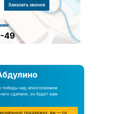
Заказать звонок
сами
8-49
 Абдулино
е победы над алкоголизмом
него сделали, он будет вам
иональную поддержку, вы — со