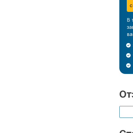
с
В 
за
ва
От