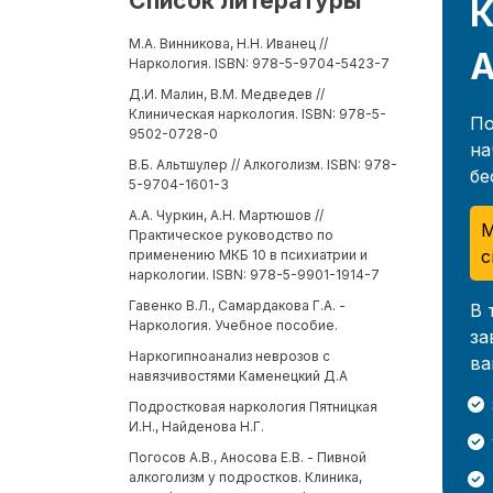
Список литературы
К
М.А. Винникова, Н.Н. Иванец //
А
Наркология. ISBN: 978-5-9704-5423-7
Д.И. Малин, В.М. Медведев //
Клиническая наркология. ISBN: 978-5-
По
9502-0728-0
на
В.Б. Альтшулер // Алкоголизм. ISBN: 978-
бе
5-9704-1601-3
А.А. Чуркин, А.Н. Мартюшов //
М
Практическое руководство по
с
применению МКБ 10 в психиатрии и
наркологии. ISBN: 978-5-9901-1914-7
Гавенко В.Л., Самардакова Г.А. -
В 
Наркология. Учебное пособие.
за
Наркогипноанализ неврозов с
ва
навязчивостями Каменецкий Д.А
Подростковая наркология Пятницкая
И.Н., Найденова Н.Г.
Погосов А.В., Аносова Е.В. - Пивной
алкоголизм у подростков. Клиника,