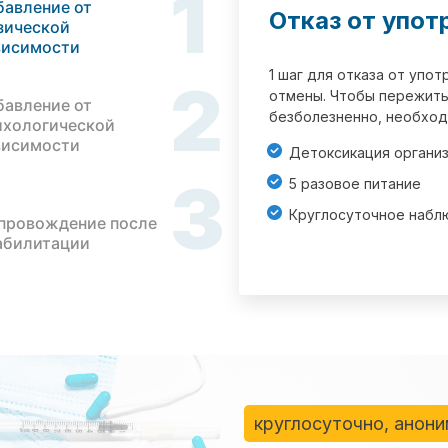
1
бавление от
Отказ от упот
зической
висимости
1 шаг для отказа от упо
2
отмены. Чтобы пережить
бавление от
безболезненно, необход
ихологической
висимости
Детоксикация органи
3
5 разовое питание
Круглосуточное набл
провождение после
абилитации
круглосуточно, анон