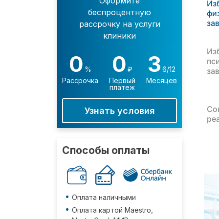
Оформите
Из
беспроцентную
фи
за
рассрочку на услуги
клиники
Из
0
0
3
пс
%
₽
6/12
за
Рассрочка
Первый
Месяцев
платеж
Со
Узнать условия
ре
Способы оплаты
Оплата наличными
Оплата картой Maestro,