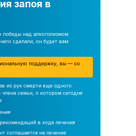
ия запоя в
е победы над алкоголизмом
него сделали, он будет вам
иональную поддержку, вы — со
ав из рук смерти еще одного
 члена семьи, о котором сегодня
е
ения
 рекомендаций в ходе лечения
нт соглашается на лечение