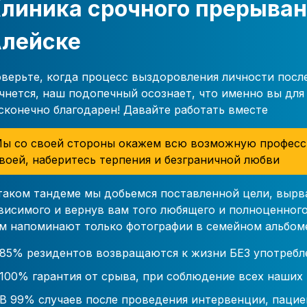
линика срочного прерыван
лейске
верьте, когда процесс выздоровления личности посл
чнется, наш подопечный осознает, что именно вы для 
сконечно благодарен! Давайте работать вместе
ы со своей стороны окажем всю возможную професс
воей, наберитесь терпения и безграничной любви
таком тандеме мы добьемся поставленной цели, вырв
висимого и вернув вам того любящего и полноценного
м напоминают только фотографии в семейном альбом
85% резидентов возвращаются к жизни БЕЗ употребл
100% гарантия от срыва, при соблюдение всех наших
В 99% случаев после проведения интервенции, пацие