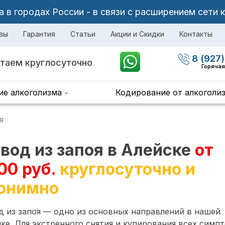
в городах России - в связи с расширением сети 
вы
Гарантия
Статьи
Акции и Скидки
Контакты
8 (927)
таем круглосуточно
Горячая
ие алкоголизма
Кодирование от алкоголи
я
вод из запоя в Алейске
от
00 руб.
круглосуточно и
онимно
 из запоя — одно из основных направлений в нашей
ке. Для экстренного снятия и купирования всех симп