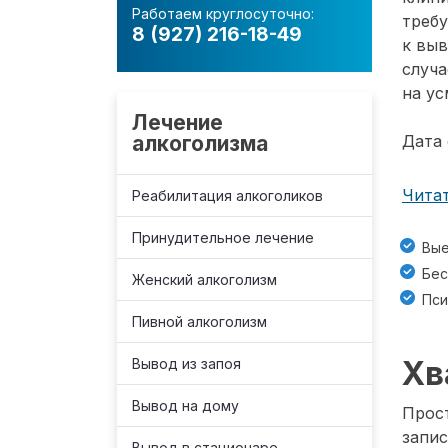
Работаем круглосуточно:
требу
8 (927) 216-18-49
к вы
случа
на ус
Лечение
алкоголизма
Дата 
Читат
Реабилитация алкоголиков
Принудительное лечение
Вые
Бес
Женский алкоголизм
Пси
Пивной алкоголизм
Хв
Вывод из запоя
Вывод на дому
Прост
запис
Вывод в стационаре