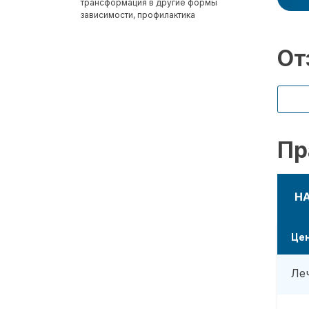
трансформация в другие формы
зависимости, профилактика
От
Пр
Н
Це
Ле