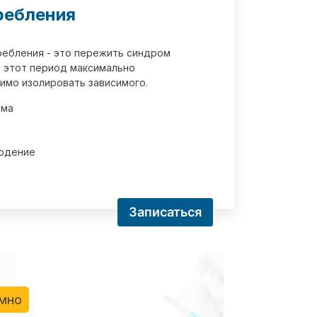
ребления
требления - это пережить синдром
 этот период максимально
имо изолировать зависимого.
зма
юдение
Записаться
имно