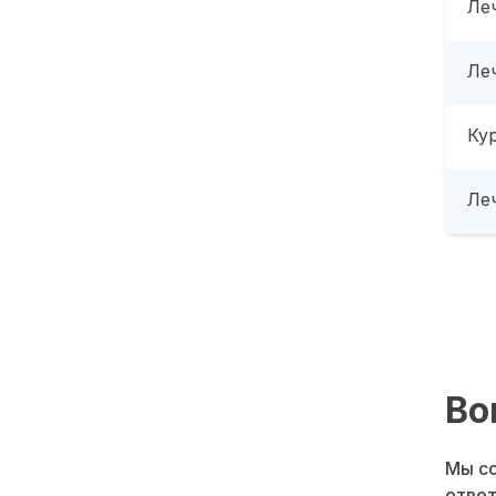
Ле
Ле
Ку
Леч
Во
Мы со
ответ