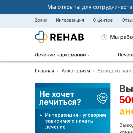
Мы открыты для сотрудничества 
Врачи
Интервенция
О центре
Отзы
Мы рабо
Лечение наркомании
Лечен
Главная
Алкоголизм
Вывод из запо
Вы
Не хочет
50
лечиться?
ан
Интервенция - уговорим
зависимого начать
Вывод
лечение
клини