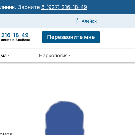
клиник.
Звоните
8 (927) 216-18-49
Алейск
 216-18-49
Перезвоните мне
 линия в Алейске
зма
Наркология
томов