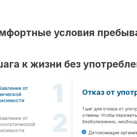
мфортные условия пребыв
шага к жизни без употребл
1
бавление от
Отказ от упот
зической
висимости
1 шаг для отказа от упо
2
отмены. Чтобы пережить
бавление от
безболезненно, необход
ихологической
висимости
Детоксикация органи