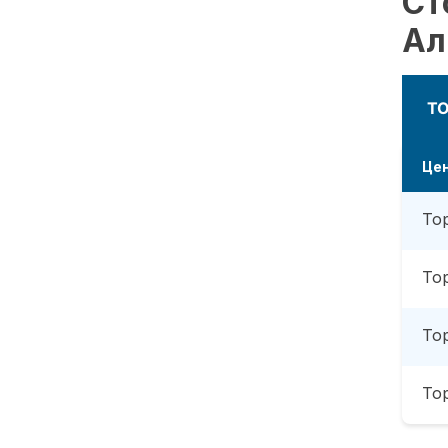
Ст
Ал
Т
Це
То
То
То
То