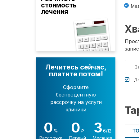
стоимость
Мед
лечения
Хв
Прост
запис
Лечитесь сейчас,
платите потом!
Да
Оформите
беспроцентную
рассрочку на услуги
Та
клиники
0
0
3
Т
%
₽
6/12
Рассрочка
Первый
Месяцев