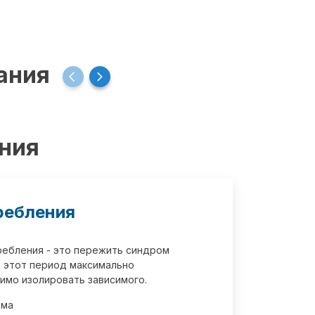
ания
ения
ребления
требления - это пережить синдром
 этот период максимально
имо изолировать зависимого.
зма