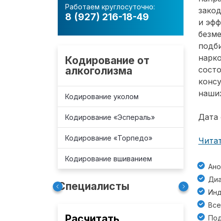
Работаем круглосуточно:
зако
8 (927) 216-18-49
и эф
безм
подб
нарко
Кодирование от
алкоголизма
состо
консу
наших
Кодирование уколом
Дата 
Кодирование «Эспераль»
Кодирование «Торпедо»
Читат
Кодирование вшиванием
Ано
Диа
Специалисты
Инд
Все
Расчитать
Под