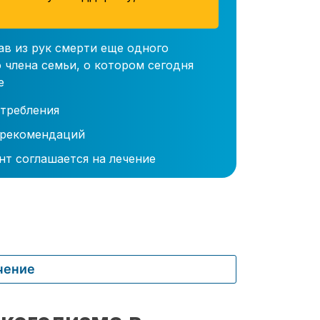
ав из рук смерти еще одного
 члена семьи, о котором сегодня
е
требления
 рекомендаций
нт соглашается на лечение
чение