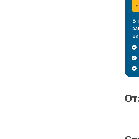
с
В 
за
ва
От