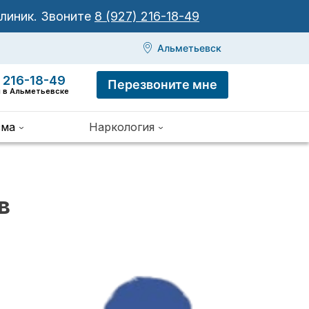
клиник.
Звоните
8 (927) 216-18-49
Альметьевск
 216-18-49
Перезвоните мне
я в Альметьевске
зма
Наркология
в