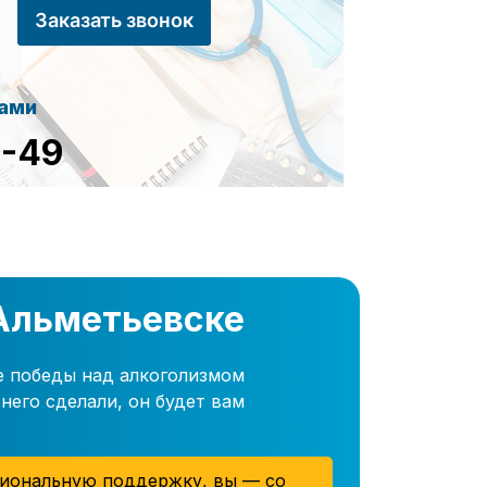
Заказать звонок
сами
8-49
 Альметьевске
е победы над алкоголизмом
него сделали, он будет вам
иональную поддержку, вы — со