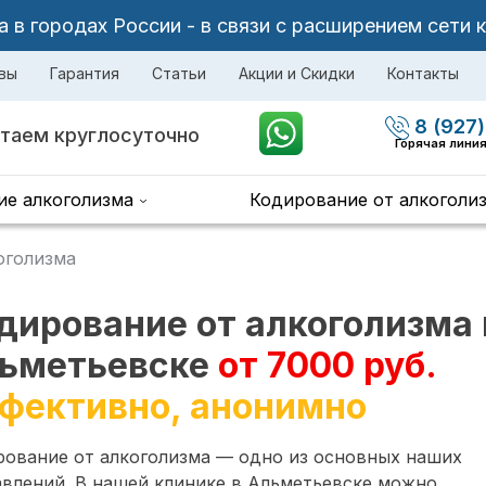
в городах России - в связи с расширением сети 
вы
Гарантия
Статьи
Акции и Скидки
Контакты
8 (927)
таем круглосуточно
Горячая лини
ие алкоголизма
Кодирование от алкоголи
оголизма
дирование от алкоголизма 
ьметьевске
от 7000 руб.
фективно, анонимно
рование от алкоголизма — одно из основных наших
влений. В нашей клинике в Альметьевске можно