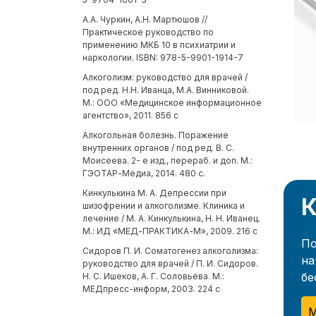
А.А. Чуркин, А.Н. Мартюшов //
Практическое руководство по
применению МКБ 10 в психиатрии и
наркологии. ISBN: 978-5-9901-1914-7
Алкоголизм: руководство для врачей /
под ред. Н.Н. Иванца, М.А. Винниковой.
М.: ООО «Медицинское информационное
агентство», 2011. 856 с
Алкогольная болезнь. Поражение
внутренних органов / под ред. В. С.
Моисеева. 2- е изд., перераб. и доп. М.:
ГЭОТАР-Медиа, 2014. 480 с.
Кинкулькина М. А. Депрессии при
К
шизофрении и алкоголизме. Клиника и
лечение / М. А. Кинкулькина, Н. Н. Иванец.
М.: ИД «МЕД-ПРАКТИКА-М», 2009. 216 с
По
Сидоров П. И. Соматогенез алкоголизма:
на
руководство для врачей / П. И. Сидоров.
бе
Н. С. Ишеков, А. Г. Соловьёва. М.:
МЕДпресс-информ, 2003. 224 с
М