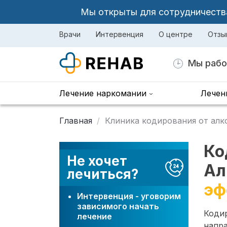
Мы открыты для сотрудничества 
Врачи
Интервенция
О центре
Отзы
Мы рабо
Лечение наркомании
Лечен
Главная
Клиника кодирования от алк
Ко
Не хочет
Ал
лечиться?
эф
Интервенция - уговорим
зависимого начать
Коди
лечение
напра