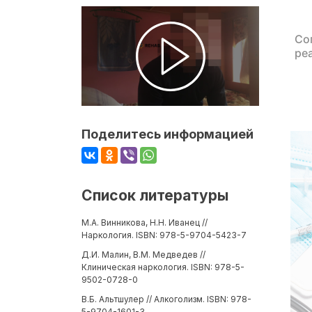
Со
ре
Поделитесь информацией
Список литературы
М.А. Винникова, Н.Н. Иванец //
Наркология. ISBN: 978-5-9704-5423-7
Д.И. Малин, В.М. Медведев //
Клиническая наркология. ISBN: 978-5-
9502-0728-0
В.Б. Альтшулер // Алкоголизм. ISBN: 978-
5-9704-1601-3