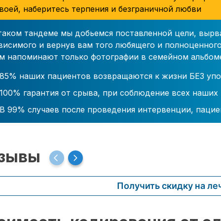
воей, наберитесь терпения и безграничной любви
таком тандеме мы добьемся поставленной цели, вырв
висимого и вернув вам того любящего и полноценного
м напоминают только фотографии в семейном альбом
85% наших пациентов возвращаются к жизни БЕЗ упо
100% гарантия от срыва, при соблюдение всех наших
В 99% случаев после проведения интервенции, пацие
зывы
Получить скидку на ле