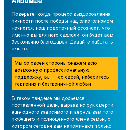
Алзамае
Поверьте, когда процесс выздоровления
личности после победы над алкоголизмом
начнется, наш подопечный осознает, что
именно вы для него сделали, он будет вам
бесконечно благодарен! Давайте работать
вместе
Мы со своей стороны окажем всю
возможную профессиональную
поддержку, вы — со своей, наберитесь
терпения и безграничной любви
В таком тандеме мы добьемся
поставленной цели, вырвав из рук смерти
еще одного зависимого и вернув вам того
любящего и полноценного члена семьи, о
котором сегодня вам напоминают только