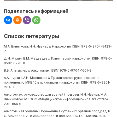
Поделитесь информацией
Список литературы
М.А. Винникова, Н.Н. Иванец // Наркология. ISBN: 978-5-9704-5423-
7
Д.И. Малин, В.М. Медведев // Клиническая наркология. ISBN: 978-5-
9502-0728-0
В.Б. Альтшулер // Алкоголизм. ISBN: 978-5-9704-1601-3
А.А. Чуркин, А.Н. Мартюшов // Практическое руководство по
применению МКБ 10 в психиатрии и наркологии. ISBN: 978-5-9901-
1914-7
Алкоголизм: руководство для врачей / под ред. Н.Н. Иванца, М.А.
Винниковой. М.: ООО «Медицинское информационное агентство»,
2011. 856 с
Алкогольная болезнь. Поражение внутренних органов / под ред. В.
С. Моисеева. 2- е изд., перераб. и доп. М.: ГЭОТАР-Медиа, 2014.