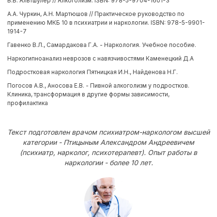
В.Б. Альтшулер // Алкоголизм. ISBN: 978-5-9704-1601-3
А.А. Чуркин, А.Н. Мартюшов // Практическое руководство по
применению МКБ 10 в психиатрии и наркологии. ISBN: 978-5-9901-
1914-7
Гавенко В.Л., Самардакова Г.А. - Наркология. Учебное пособие.
Наркогипноанализ неврозов с навязчивостями Каменецкий Д.А
Подростковая наркология Пятницкая И.Н., Найденова Н.Г.
Погосов А.В., Аносова Е.В. - Пивной алкоголизм у подростков.
Клиника, трансформация в другие формы зависимости,
профилактика
Текст подготовлен врачом психиатром-наркологом высшей
категории - Птицыным Александром Андреевичем
(психиатр, нарколог, психотерапевт). Опыт работы в
наркологии - более 10 лет.