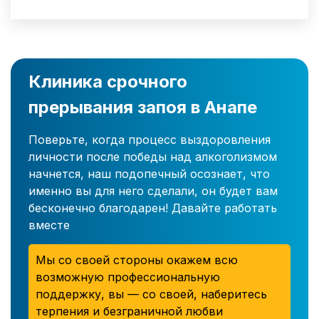
Клиника срочного
прерывания запоя в Анапе
Поверьте, когда процесс выздоровления
личности после победы над алкоголизмом
начнется, наш подопечный осознает, что
именно вы для него сделали, он будет вам
бесконечно благодарен! Давайте работать
вместе
Мы со своей стороны окажем всю
возможную профессиональную
поддержку, вы — со своей, наберитесь
терпения и безграничной любви