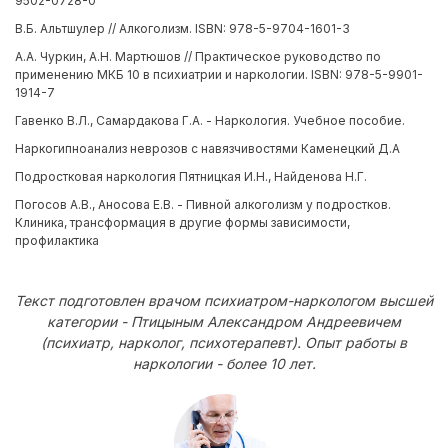
9502-0728-0
В.Б. Альтшулер // Алкоголизм. ISBN: 978-5-9704-1601-3
А.А. Чуркин, А.Н. Мартюшов // Практическое руководство по
применению МКБ 10 в психиатрии и наркологии. ISBN: 978-5-9901-
1914-7
Гавенко В.Л., Самардакова Г.А. - Наркология. Учебное пособие.
Наркогипноанализ неврозов с навязчивостями Каменецкий Д.А
Подростковая наркология Пятницкая И.Н., Найденова Н.Г.
Погосов А.В., Аносова Е.В. - Пивной алкоголизм у подростков.
Клиника, трансформация в другие формы зависимости,
профилактика
Текст подготовлен врачом психиатром-наркологом высшей
категории - Птицыным Александром Андреевичем
(психиатр, нарколог, психотерапевт). Опыт работы в
наркологии - более 10 лет.