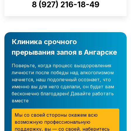
8 (927) 216-18-49
Клиника срочного
прерывания запоя в Ангарске
Поверьте, когда процесс выздоровления
личности после победы над алкоголизмом
начнется, наш подопечный осознает, что
именно вы для него сделали, он будет вам
бесконечно благодарен! Давайте работать
вместе
Мы со своей стороны окажем всю
возможную профессиональную
поддержку, вы — со своей, наберитесь