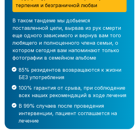
терпения и безграничной любви
В таком тандеме мы добьемся
поставленной цели, вырвав из рук смерти
еще одного зависимого и вернув вам того
любящего и полноценного члена семьи, о
котором сегодня вам напоминают только
фотографии в семейном альбоме
85% резидентов возвращаются к жизни
БЕЗ употребления
100% гарантия от срыва, при соблюдение
всех наших рекомендаций в ходе лечения
В 99% случаев после проведения
интервенции, пациент соглашается на
лечение