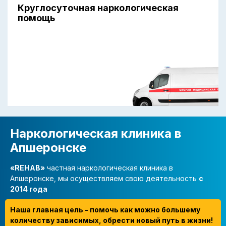
Круглосуточная наркологическая
помощь
Наркологическая клиника в
Апшеронске
«REHAB»
частная наркологическая клиника в
Апшеронске, мы осуществляем свою деятельность
с
2014 года
Наша главная цель - помочь как можно большему
количеству зависимых, обрести новый путь в жизни!