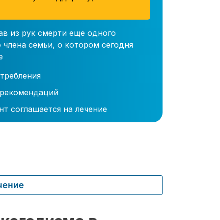
ав из рук смерти еще одного
 члена семьи, о котором сегодня
е
требления
 рекомендаций
нт соглашается на лечение
чение