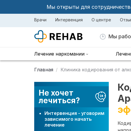
Мы открыты для сотрудничества 
Врачи
Интервенция
О центре
Отзы
Мы рабо
Лечение наркомании
Лечен
Главная
Клиника кодирования от алк
Ко
Не хочет
Ар
лечиться?
эф
Интервенция - уговорим
зависимого начать
Коди
лечение
напр