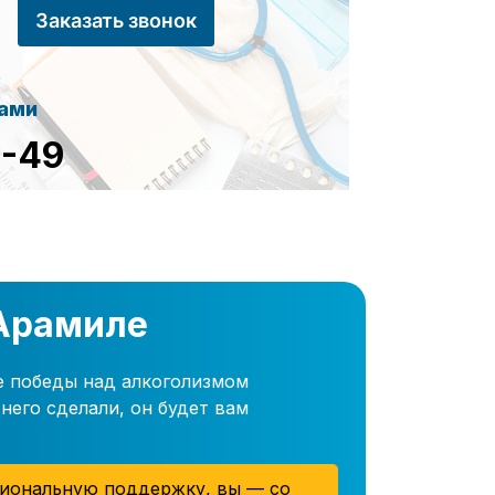
Заказать звонок
сами
8-49
 Арамиле
е победы над алкоголизмом
него сделали, он будет вам
иональную поддержку, вы — со