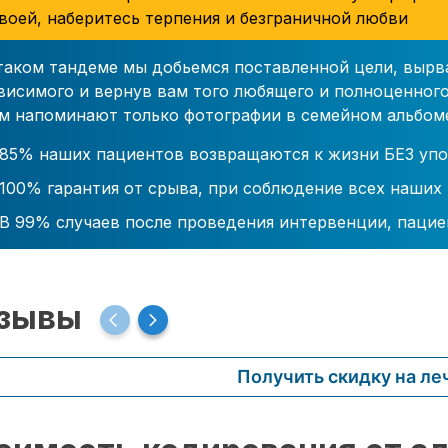
воей, наберитесь терпения и безграничной любви
таком тандеме мы добьемся поставленной цели, вырв
висимого и вернув вам того любящего и полноценного
м напоминают только фотографии в семейном альбом
85% наших пациентов возвращаются к жизни БЕЗ упо
100% гарантия от срыва, при соблюдение всех наших
В 99% случаев после проведения интервенции, пацие
зывы
Получить скидку на ле