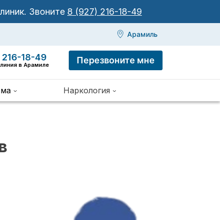
клиник.
Звоните
8 (927) 216-18-49
Арамиль
 216-18-49
Перезвоните мне
 линия в Арамиле
зма
Наркология
в