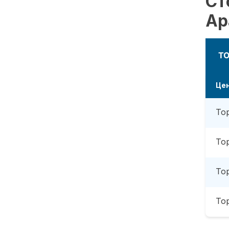
Ст
Ар
Т
Це
То
То
То
То