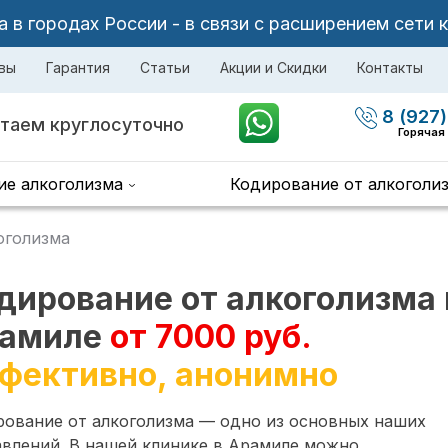
в городах России - в связи с расширением сети 
вы
Гарантия
Статьи
Акции и Скидки
Контакты
8 (927)
таем круглосуточно
Горячая
ие алкоголизма
Кодирование от алкоголи
оголизма
дирование от алкоголизма 
амиле
от 7000 руб.
фективно, анонимно
рование от алкоголизма — одно из основных наших
авлений. В нашей клинике в Арамиле можно