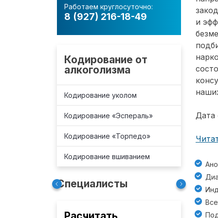
Работаем круглосуточно:
зако
8 (927) 216-18-49
и эф
безм
подб
нарко
Кодирование от
алкоголизма
состо
консу
наших
Кодирование уколом
Дата 
Кодирование «Эспераль»
Кодирование «Торпедо»
Читат
Кодирование вшиванием
Ано
Диа
Специалисты
Инд
Все
Расчитать
Под