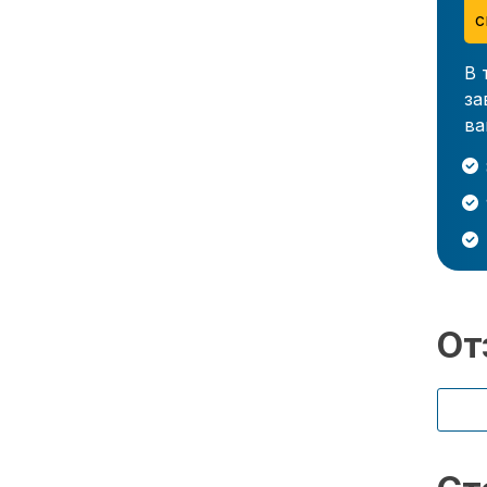
с
В 
за
ва
От