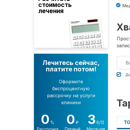
стоимость
Мед
лечения
Хв
Прост
запис
Лечитесь сейчас,
платите потом!
Да
Оформите
беспроцентную
рассрочку на услуги
Та
клиники
0
0
3
Т
%
₽
6/12
Рассрочка
Первый
Месяцев