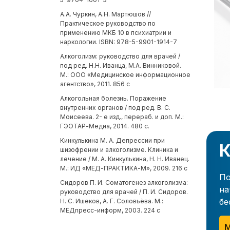
А.А. Чуркин, А.Н. Мартюшов //
Практическое руководство по
применению МКБ 10 в психиатрии и
наркологии. ISBN: 978-5-9901-1914-7
Алкоголизм: руководство для врачей /
под ред. Н.Н. Иванца, М.А. Винниковой.
М.: ООО «Медицинское информационное
агентство», 2011. 856 с
Алкогольная болезнь. Поражение
внутренних органов / под ред. В. С.
Моисеева. 2- е изд., перераб. и доп. М.:
ГЭОТАР-Медиа, 2014. 480 с.
Кинкулькина М. А. Депрессии при
К
шизофрении и алкоголизме. Клиника и
лечение / М. А. Кинкулькина, Н. Н. Иванец.
М.: ИД «МЕД-ПРАКТИКА-М», 2009. 216 с
По
Сидоров П. И. Соматогенез алкоголизма:
на
руководство для врачей / П. И. Сидоров.
бе
Н. С. Ишеков, А. Г. Соловьёва. М.:
МЕДпресс-информ, 2003. 224 с
М