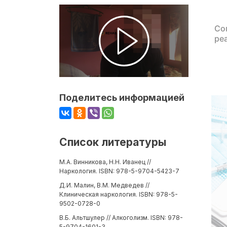
Со
ре
Поделитесь информацией
Список литературы
М.А. Винникова, Н.Н. Иванец //
Наркология. ISBN: 978-5-9704-5423-7
Д.И. Малин, В.М. Медведев //
Клиническая наркология. ISBN: 978-5-
9502-0728-0
В.Б. Альтшулер // Алкоголизм. ISBN: 978-
5-9704-1601-3