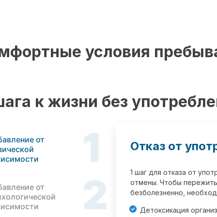
мфортные условия пребыв
шага к жизни без употребл
1
бавление от
Отказ от упот
зической
висимости
1 шаг для отказа от упо
2
отмены. Чтобы пережить
бавление от
безболезненно, необход
ихологической
висимости
Детоксикация органи