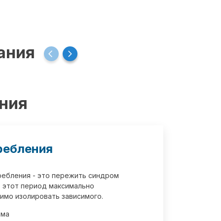
ания
ения
ребления
требления - это пережить синдром
 этот период максимально
имо изолировать зависимого.
зма