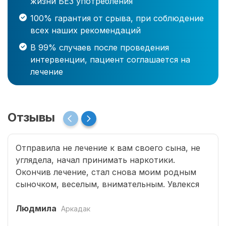
жизни БЕЗ употребления
100% гарантия от срыва, при соблюдение
всех наших рекомендаций
В 99% случаев после проведения
интервенции, пациент соглашается на
лечение
Отзывы
Отправила не лечение к вам своего сына, не
углядела, начал принимать наркотики.
Окончив лечение, стал снова моим родным
сыночком, веселым, внимательным. Увлекся
программированием, занимается бегом.
Страшно подумать, что было бы без помощи
Людмила
Аркадак
специалистов Рехаб.