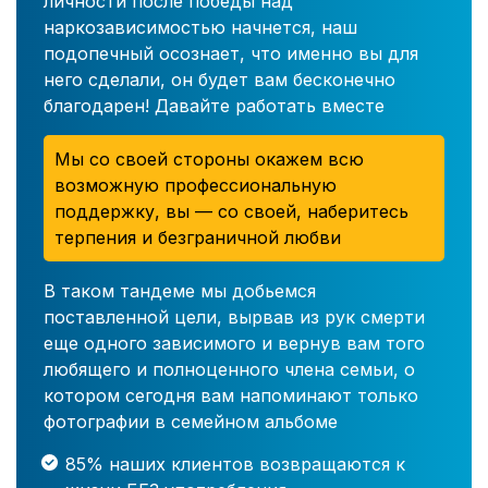
личности после победы над
наркозависимостью начнется, наш
подопечный осознает, что именно вы для
него сделали, он будет вам бесконечно
благодарен! Давайте работать вместе
Мы со своей стороны окажем всю
возможную профессиональную
поддержку, вы — со своей, наберитесь
терпения и безграничной любви
В таком тандеме мы добьемся
поставленной цели, вырвав из рук смерти
еще одного зависимого и вернув вам того
любящего и полноценного члена семьи, о
котором сегодня вам напоминают только
фотографии в семейном альбоме
85% наших клиентов возвращаются к