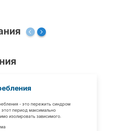
ания
ения
ребления
требления - это пережить синдром
 этот период максимально
имо изолировать зависимого.
зма