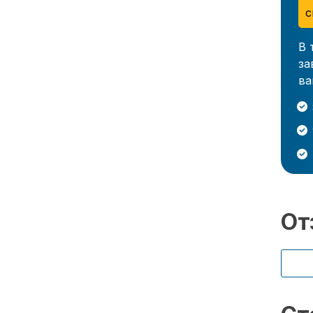
с
В 
за
ва
От