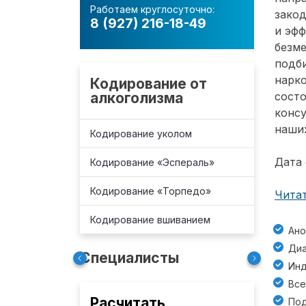
Работаем круглосуточно:
зако
8 (927) 216-18-49
и эф
безм
подб
нарко
Кодирование от
алкоголизма
состо
консу
наших
Кодирование уколом
Дата 
Кодирование «Эспераль»
Кодирование «Торпедо»
Читат
Кодирование вшиванием
Ано
Диа
Специалисты
Инд
Все
Расчитать
Под