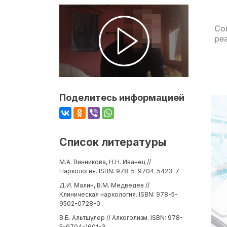
Со
ре
Поделитесь информацией
Список литературы
М.А. Винникова, Н.Н. Иванец //
Наркология. ISBN: 978-5-9704-5423-7
Д.И. Малин, В.М. Медведев //
Клиническая наркология. ISBN: 978-5-
9502-0728-0
В.Б. Альтшулер // Алкоголизм. ISBN: 978-
5-9704-1601-3