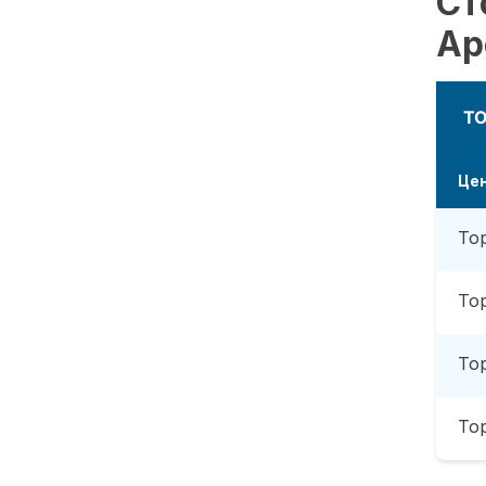
Ст
Ар
Т
Це
То
То
То
То