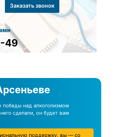
Заказать звонок
сами
8-49
 Арсеньеве
е победы над алкоголизмом
него сделали, он будет вам
иональную поддержку, вы — со