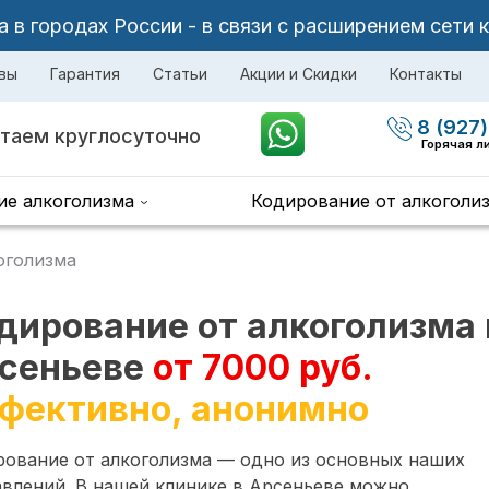
в городах России - в связи с расширением сети 
вы
Гарантия
Статьи
Акции и Скидки
Контакты
8 (927)
таем круглосуточно
Горячая л
ие алкоголизма
Кодирование от алкоголи
оголизма
дирование от алкоголизма 
сеньеве
от 7000 руб.
фективно, анонимно
рование от алкоголизма — одно из основных наших
влений. В нашей клинике в Арсеньеве можно