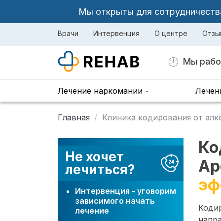
Мы открыты для сотрудничества 
Врачи
Интервенция
О центре
Отзы
Мы рабо
Лечение наркомании
Лечен
Главная
Клиника кодирования от алк
Ко
Не хочет
Ар
лечиться?
эф
Интервенция - уговорим
зависимого начать
Коди
лечение
напра