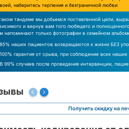
воей, наберитесь терпения и безграничной любви
таком тандеме мы добьемся поставленной цели, вырв
висимого и вернув вам того любящего и полноценного
м напоминают только фотографии в семейном альбом
85% наших пациентов возвращаются к жизни БЕЗ упо
100% гарантия от срыва, при соблюдение всех наших
В 99% случаев после проведения интервенции, пацие
зывы
Получить скидку на ле