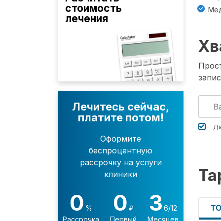
стоимость
Мед
лечения
Хв
Прост
запис
Лечитесь сейчас,
платите потом!
Да
Оформите
беспроцентную
рассрочку на услуги
Та
клиники
0
0
3
Т
%
₽
6/12
Рассрочка
Первый
Месяцев