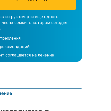
ав из рук смерти еще одного
 члена семьи, о котором сегодня
е
требления
 рекомендаций
нт соглашается на лечение
чение