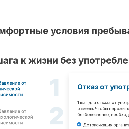
мфортные условия пребыв
шага к жизни без употребл
1
бавление от
Отказ от упот
зической
висимости
1 шаг для отказа от упо
2
отмены. Чтобы пережить
бавление от
безболезненно, необход
ихологической
висимости
Детоксикация органи