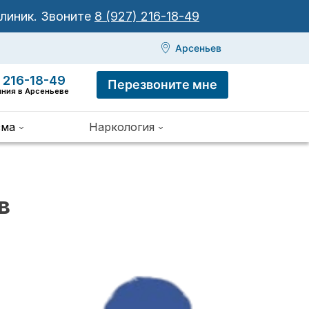
клиник.
Звоните
8 (927) 216-18-49
Арсеньев
 216-18-49
Перезвоните мне
иния в Арсеньеве
зма
Наркология
в