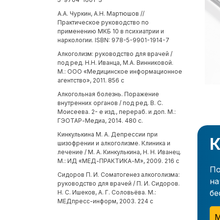
А.А. Чуркин, А.Н. Мартюшов //
Практическое руководство по
применению МКБ 10 в психиатрии и
наркологии. ISBN: 978-5-9901-1914-7
Алкоголизм: руководство для врачей /
под ред. Н.Н. Иванца, М.А. Винниковой.
М.: ООО «Медицинское информационное
агентство», 2011. 856 с
Алкогольная болезнь. Поражение
внутренних органов / под ред. В. С.
Моисеева. 2- е изд., перераб. и доп. М.:
ГЭОТАР-Медиа, 2014. 480 с.
Кинкулькина М. А. Депрессии при
К
шизофрении и алкоголизме. Клиника и
лечение / М. А. Кинкулькина, Н. Н. Иванец.
М.: ИД «МЕД-ПРАКТИКА-М», 2009. 216 с
По
Сидоров П. И. Соматогенез алкоголизма:
на
руководство для врачей / П. И. Сидоров.
бе
Н. С. Ишеков, А. Г. Соловьёва. М.:
МЕДпресс-информ, 2003. 224 с
М