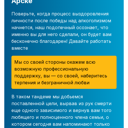
Арске
Поверьте, когда процесс выздоровления
личности после победы над алкоголизмом
начнется, наш подопечный осознает, что
именно вы для него сделали, он будет вам
бесконечно благодарен! Давайте работать
вместе
Мы со своей стороны окажем всю
возможную профессиональную
поддержку, вы — со своей, наберитесь
терпения и безграничной любви
В таком тандеме мы добьемся
поставленной цели, вырвав из рук смерти
еще одного зависимого и вернув вам того
любящего и полноценного члена семьи, о
котором сегодня вам напоминают только