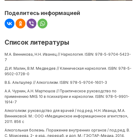
Поделитесь информацией
Список литературы
М.А. Винникова, Н.Н. Иванец // Наркология. ISBN: 978-5-9704-5423-
7
Д.И. Малин, В.М. Медведев // Клиническая наркология. ISBN: 978-5-
9502-0728-0
В.Б. Альтшулер // Алкоголизм. ISBN: 978-5-9704-1601-3
А.А. Чуркин, А.Н. Мартюшов // Практическое руководство по
применению МКБ 10 в психиатрии и наркологии. ISBN: 978-5-9901-
1914-7
Алкоголизм: руководство для врачей / под ред. Н.Н. Иванца, М.А.
Винниковой. М.: ООО «Медицинское информационное агентство»,
2011. 856 с
Алкогольная болезнь. Поражение внутренних органов / под ред. В.
С. Моисеева. 2- е изд., перераб. и доп. М.: ГЭОТАР-Медиа, 2014.