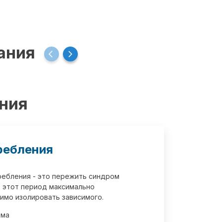
ания
ения
ребления
требления - это пережить синдром
 этот период максимально
имо изолировать зависимого.
зма