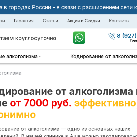
в городах России - в связи с расширением сети 
вы
Гарантия
Статьи
Акции и Скидки
Контакты
8 (927)
таем круглосуточно
Гор
ие алкоголизма
Кодирование от алкоголи
оголизма
дирование от алкоголизма 
ше
от 7000 руб.
эффективно
онимно
рование от алкоголизма — одно из основных наших
влений. В нашей клинике в Аше можно закодировать