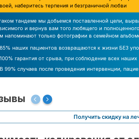
воей, наберитесь терпения и безграничной любви
таком тандеме мы добьемся поставленной цели, вырв
висимого и вернув вам того любящего и полноценного
м напоминают только фотографии в семейном альбом
85% наших пациентов возвращаются к жизни БЕЗ упо
100% гарантия от срыва, при соблюдение всех наших
В 99% случаев после проведения интервенции, пацие
зывы
Получить скидку на ле