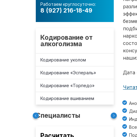
Работаем круглосуточно:
разл
8 (927) 216-18-49
эффе
безм
подб
нарко
Кодирование от
алкоголизма
состо
консу
наших
Кодирование уколом
Дата 
Кодирование «Эспераль»
Кодирование «Торпедо»
Читат
Кодирование вшиванием
Ано
Диа
Специалисты
Инд
Все
Расчитать
Под