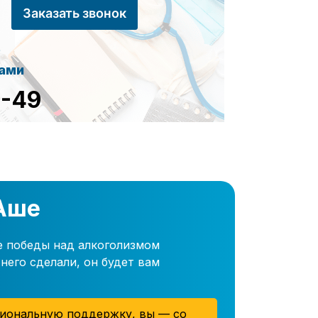
Заказать звонок
сами
8-49
 Аше
е победы над алкоголизмом
него сделали, он будет вам
иональную поддержку, вы — со