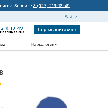
клиник.
Звоните
8 (927) 216-18-49
Аша
 216-18-49
Перезвоните мне
ячая линия в Аше
зма
Наркология
в
,
ся