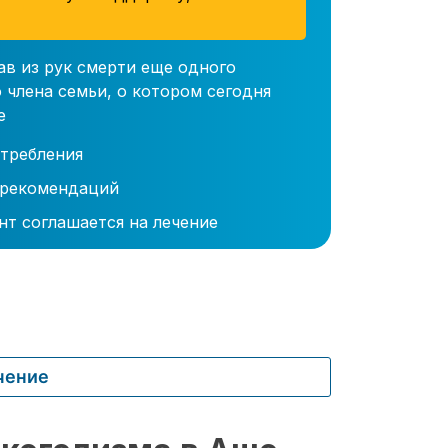
ав из рук смерти еще одного
 члена семьи, о котором сегодня
е
требления
 рекомендаций
нт соглашается на лечение
чение