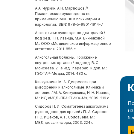
А.А. Чуркин, А.Н. Мартюшов //
Практическое руководство по
применению МКБ 10 в психиатрии и
наркологии. ISBN: 978-5-9901-1914-7
Алкоголизм: руководство для врачей /
под ред. Н.Н. Иванца, М.А. Винниковой.
М.: ООО «Медицинское информационное
агентство», 2011. 856 с
Алкогольная болезнь. Поражение
внутренних органов / под ред. В. С.
Моисеева. 2- е изд., перераб. и доп. М.:
ГЭОТАР-Медиа, 2014. 480 с.
Кинкулькина М. А. Депрессии при
К
шизофрении и алкоголизме. Клиника и
лечение / М. А. Кинкулькина, Н. Н. Иванец.
М.: ИД «МЕД-ПРАКТИКА-М», 2009. 216 с
По
Сидоров П. И. Соматогенез алкоголизма:
на
руководство для врачей / П. И. Сидоров.
бе
Н. С. Ишеков, А. Г. Соловьёва. М.:
МЕДпресс-информ, 2003. 224 с
М