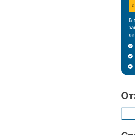
с
В 
за
ва
От