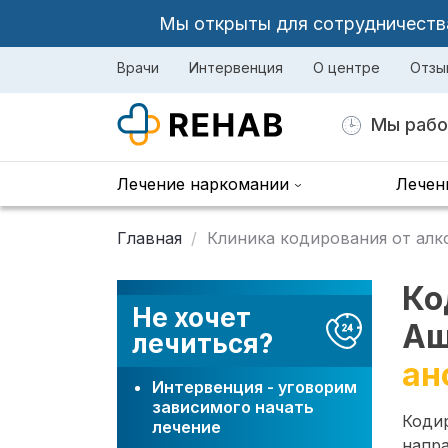
Мы открыты для сотрудничества 
Врачи
Интервенция
О центре
Отзы
Мы рабо
Лечение наркомании
Лечен
Главная
Клиника кодирования от алк
Ко
Не хочет
А
лечиться?
ан
Интервенция - уговорим
зависимого начать
Коди
лечение
напра