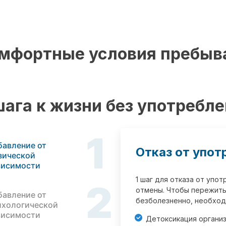
мфортные условия пребыв
шага к жизни без употребл
1
бавление от
Отказ от упот
зической
висимости
1 шаг для отказа от упо
2
отмены. Чтобы пережить
бавление от
безболезненно, необход
ихологической
висимости
Детоксикация органи