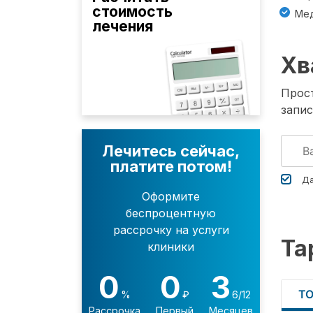
стоимость
Мед
лечения
Хв
Прост
запис
Лечитесь сейчас,
платите потом!
Да
Оформите
беспроцентную
рассрочку на услуги
Та
клиники
0
0
3
Т
%
₽
6/12
Рассрочка
Первый
Месяцев