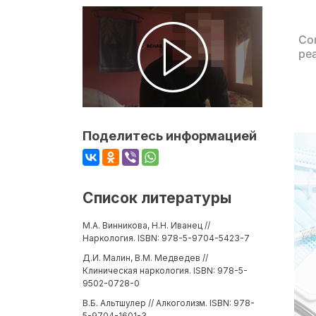
Со
ре
Поделитесь информацией
Список литературы
М.А. Винникова, Н.Н. Иванец //
Наркология. ISBN: 978-5-9704-5423-7
Д.И. Малин, В.М. Медведев //
Клиническая наркология. ISBN: 978-5-
9502-0728-0
В.Б. Альтшулер // Алкоголизм. ISBN: 978-
5-9704-1601-3