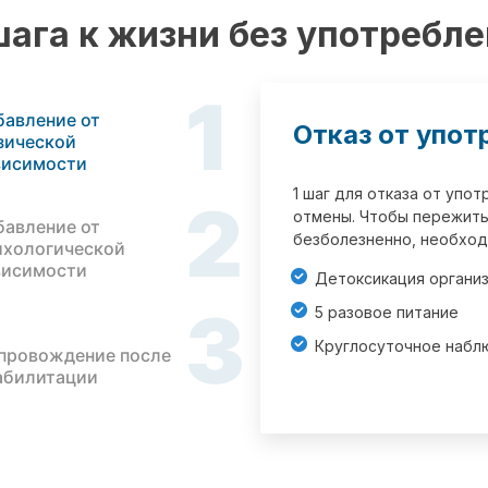
шага к жизни без употребл
1
бавление от
Отказ от упот
зической
висимости
1 шаг для отказа от упо
2
отмены. Чтобы пережить
бавление от
безболезненно, необход
ихологической
висимости
Детоксикация органи
3
5 разовое питание
Круглосуточное набл
провождение после
абилитации