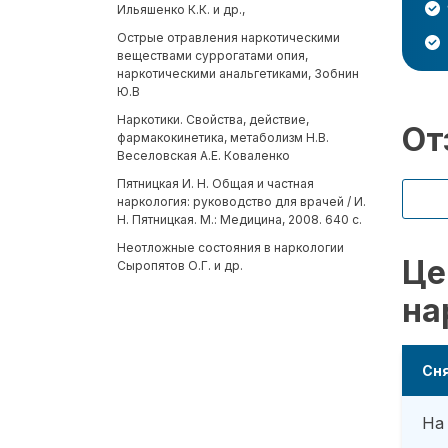
Ильяшенко К.К. и др.,
Острые отравления наркотическими
веществами суррогатами опия,
наркотическими анальгетиками, Зобнин
Ю.В
Наркотики. Свойства, действие,
От
фармакокинетика, метаболизм Н.В.
Веселовская А.Е. Коваленко
Пятницкая И. Н. Общая и частная
наркология: руководство для врачей / И.
Н. Пятницкая. М.: Медицина, 2008. 640 с.
Неотложные состояния в наркологии
Це
Сыропятов О.Г. и др.
на
Сня
На