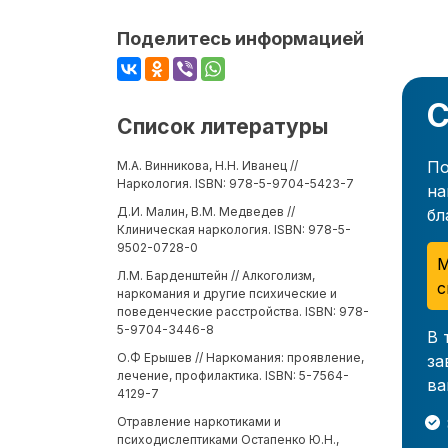
Поделитесь информацией
С
Список литературы
По
М.А. Винникова, Н.Н. Иванец //
Наркология. ISBN: 978-5-9704-5423-7
на
Д.И. Малин, В.М. Медведев //
бл
Клиническая наркология. ISBN: 978-5-
9502-0728-0
М
Л.М. Барденштейн // Алкоголизм,
с
наркомания и другие психические и
поведенческие расстройства. ISBN: 978-
5-9704-3446-8
В 
О.Ф Ерышев // Наркомания: проявление,
за
лечение, профилактика. ISBN: 5-7564-
ва
4129-7
Отравление наркотиками и
психодислептиками Остапенко Ю.Н.,