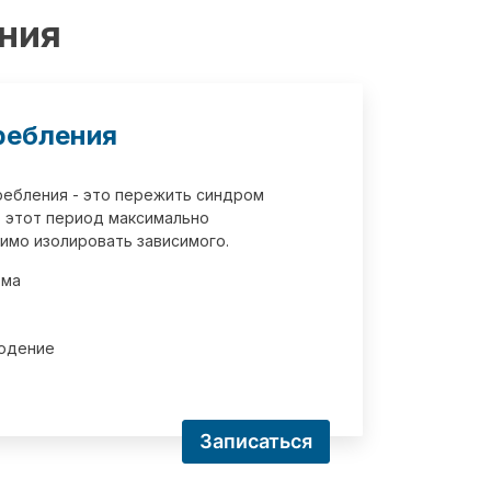
ения
ребления
требления - это пережить синдром
 этот период максимально
имо изолировать зависимого.
зма
юдение
Записаться