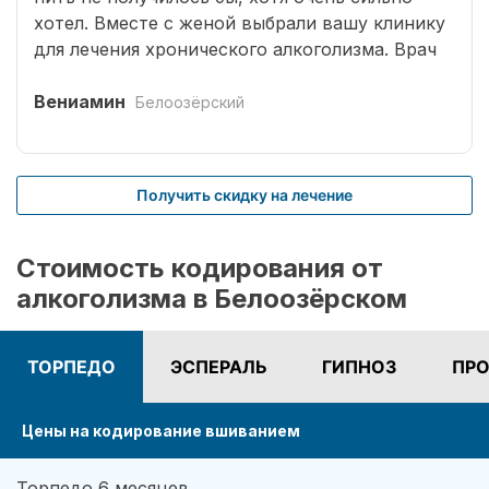
хотел. Вместе с женой выбрали вашу клинику
для лечения хронического алкоголизма. Врач
выбрал оптимальный способ кодирования
сроком на три года. Вшивание препаратов
Вениамин
Белоозёрский
безболезненное. После чего было комплексное
лечение. Врачом наркологом было подобрано
несколько начальных эффективных методик
Получить скидку на лечение
для меня. Я завязал с приемом спиртных
напитков (Без лирики со стороны жены,
конечно не обошлось.). На учете нигде не
Стоимость кодирования от
состою. И вот срок кодировки уже прошел,
алкоголизма в Белоозёрском
но я пить не хочу совсем. Я отказался от
употребления алкоголя навсегда. Спасибо!
ТОРПЕДО
ЭСПЕРАЛЬ
ГИПНОЗ
ПРО
Цены на кодирование вшиванием
Торпедо 6 месяцев