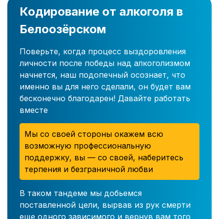
Кодирование от алкоголя в
Белоозёрском
Поверьте, когда процесс выздоровления
личности после победы над алкоголизмом
начнется, наш подопечный осознает, что
именно вы для него сделали, он будет вам
бесконечно благодарен! Давайте работать
вместе
Мы со своей стороны окажем всю
возможную профессиональную
поддержку, вы — со своей, наберитесь
терпения и безграничной любви
В таком тандеме мы добьемся
поставленной цели, вырвав из рук смерти
еще одного зависимого и вернув вам того