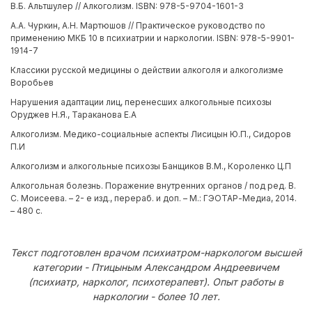
В.Б. Альтшулер // Алкоголизм. ISBN: 978-5-9704-1601-3
А.А. Чуркин, А.Н. Мартюшов // Практическое руководство по
применению МКБ 10 в психиатрии и наркологии. ISBN: 978-5-9901-
1914-7
Классики русской медицины о действии алкоголя и алкоголизме
Воробьев
Нарушения адаптации лиц, перенесших алкогольные психозы
Оруджев Н.Я., Тараканова Е.А
Алкоголизм. Медико-социальные аспекты Лисицын Ю.П., Сидоров
П.И
Алкоголизм и алкогольные психозы Банщиков В.М., Короленко Ц.П
Алкогольная болезнь. Поражение внутренних органов / под ред. В.
С. Моисеева. – 2- е изд., перераб. и доп. – М.: ГЭОТАР-Медиа, 2014.
– 480 с.
Текст подготовлен врачом психиатром-наркологом высшей
категории - Птицыным Александром Андреевичем
(психиатр, нарколог, психотерапевт). Опыт работы в
наркологии - более 10 лет.