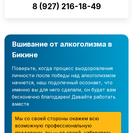
8 (927) 216-18-49
Вшивание от алкоголизма в
Бикине
Поверьте, когда процесс выздоровления
личности после победы над алкоголизмом
начнется, наш подопечный осознает, что
именно вы для него сделали, он будет вам
бесконечно благодарен! Давайте работать
вместе
Мы со своей стороны окажем всю
возможную профессиональную
поддержку, вы — со своей, наберитесь