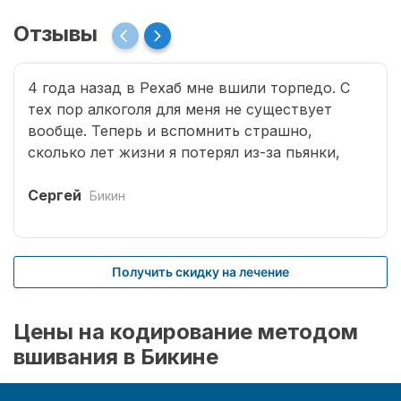
Отзывы
4 года назад в Рехаб мне вшили торпедо. С
тех пор алкоголя для меня не существует
вообще. Теперь и вспомнить страшно,
сколько лет жизни я потерял из-за пьянки,
сколько горя принес семье. Спасибо врачам за
мою новую жизнь.
Сергей
Бикин
Получить скидку на лечение
Цены на кодирование методом
вшивания в Бикине