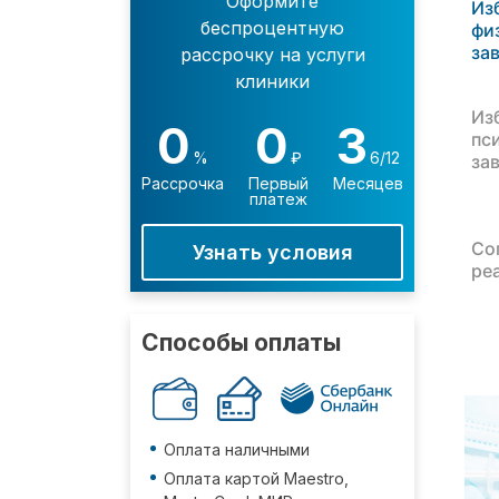
Оформите
Из
беспроцентную
фи
за
рассрочку на услуги
клиники
Из
0
0
3
пс
%
₽
6/12
за
Рассрочка
Первый
Месяцев
платеж
Со
Узнать условия
ре
Способы оплаты
Оплата наличными
Оплата картой Maestro,