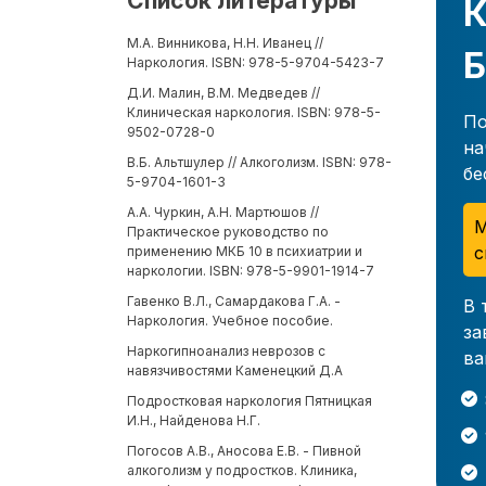
Список литературы
К
М.А. Винникова, Н.Н. Иванец //
Б
Наркология. ISBN: 978-5-9704-5423-7
Д.И. Малин, В.М. Медведев //
Клиническая наркология. ISBN: 978-5-
По
9502-0728-0
на
В.Б. Альтшулер // Алкоголизм. ISBN: 978-
бе
5-9704-1601-3
А.А. Чуркин, А.Н. Мартюшов //
М
Практическое руководство по
с
применению МКБ 10 в психиатрии и
наркологии. ISBN: 978-5-9901-1914-7
Гавенко В.Л., Самардакова Г.А. -
В 
Наркология. Учебное пособие.
за
Наркогипноанализ неврозов с
ва
навязчивостями Каменецкий Д.А
Подростковая наркология Пятницкая
И.Н., Найденова Н.Г.
Погосов А.В., Аносова Е.В. - Пивной
алкоголизм у подростков. Клиника,