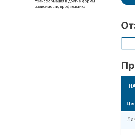
трансформация в другие формы
зависимости, профилактика
От
Пр
Н
Це
Ле