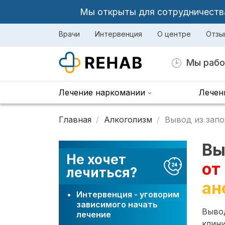
Мы открыты для сотрудничества 
Врачи
Интервенция
О центре
Отзы
Мы рабо
Лечение наркомании
Лечен
Главная
Алкоголизм
Вывод из запо
Вы
Не хочет
от
лечиться?
ан
Интервенция - уговорим
зависимого начать
Вывод
лечение
клини