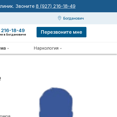
клиник.
Звоните
8 (927) 216-18-49
Богданович
 216-18-49
Перезвоните мне
ия в Богдановиче
зма
Наркология
е
томов