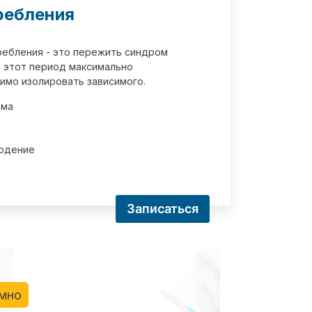
ребления
требления - это пережить синдром
 этот период максимально
имо изолировать зависимого.
зма
юдение
Записаться
имно