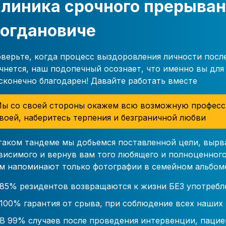
линика срочного прерыван
огдановиче
верьте, когда процесс выздоровления личности посл
чнется, наш подопечный осознает, что именно вы для 
сконечно благодарен! Давайте работать вместе
ы со своей стороны окажем всю возможную професс
воей, наберитесь терпения и безграничной любви
таком тандеме мы добьемся поставленной цели, вырв
висимого и вернув вам того любящего и полноценного
м напоминают только фотографии в семейном альбом
85% резидентов возвращаются к жизни БЕЗ употребл
100% гарантия от срыва, при соблюдение всех наших
В 99% случаев после проведения интервенции, пацие