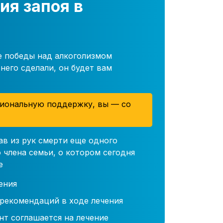
ия запоя в
е победы над алкоголизмом
него сделали, он будет вам
иональную поддержку, вы — со
ав из рук смерти еще одного
 члена семьи, о котором сегодня
е
ения
 рекомендаций в ходе лечения
нт соглашается на лечение