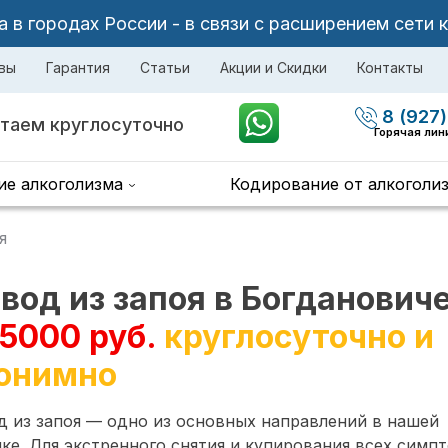
в городах России - в связи с расширением сети 
вы
Гарантия
Статьи
Акции и Скидки
Контакты
8 (927)
таем круглосуточно
Горячая лин
ие алкоголизма
Кодирование от алкоголи
я
вод из запоя в Богданович
 5000 руб.
круглосуточно и
онимно
 из запоя — одно из основных направлений в нашей
ке. Для экстренного снятия и купирования всех симп