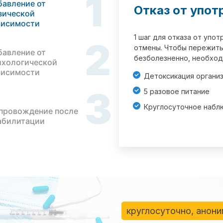
1
бавление от
Отказ от упот
зической
висимости
1 шаг для отказа от упо
2
отмены. Чтобы пережить
бавление от
безболезненно, необход
ихологической
висимости
Детоксикация органи
3
5 разовое питание
Круглосуточное набл
провождение после
абилитации
круглосуточно, анон