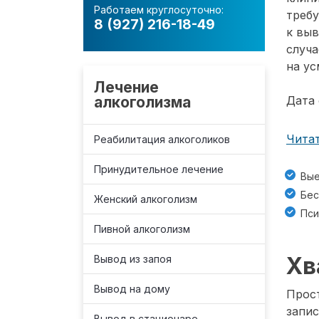
Работаем круглосуточно:
требу
8 (927) 216-18-49
к вы
случа
на ус
Лечение
алкоголизма
Дата 
Читат
Реабилитация алкоголиков
Принудительное лечение
Вые
Бес
Женский алкоголизм
Пси
Пивной алкоголизм
Хв
Вывод из запоя
Вывод на дому
Прост
запис
Вывод в стационаре