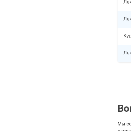
Ле
Ле
Ку
Леч
Во
Мы со
ответ