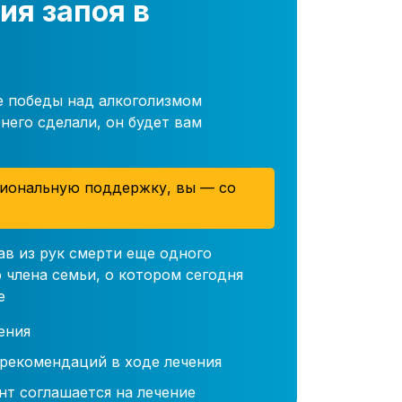
ия запоя в
е победы над алкоголизмом
него сделали, он будет вам
иональную поддержку, вы — со
ав из рук смерти еще одного
 члена семьи, о котором сегодня
е
ения
 рекомендаций в ходе лечения
нт соглашается на лечение