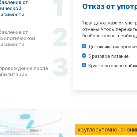
1
бавление от
Отказ от упот
зической
висимости
1 шаг для отказа от упо
2
отмены. Чтобы пережить
бавление от
безболезненно, необход
ихологической
висимости
Детоксикация органи
3
5 разовое питание
Круглосуточное набл
провождение после
абилитации
круглосуточно, анон