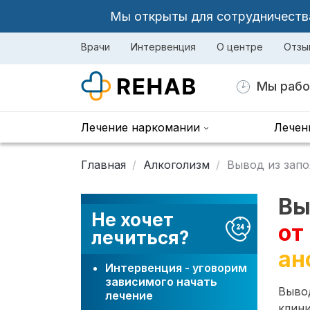
Мы открыты для сотрудничества 
Врачи
Интервенция
О центре
Отзы
Мы рабо
Лечение наркомании
Лечен
Главная
Алкоголизм
Вывод из запо
Вы
Не хочет
от
лечиться?
ан
Интервенция - уговорим
зависимого начать
Вывод
лечение
клини