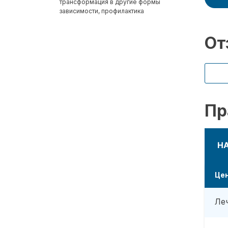
трансформация в другие формы
зависимости, профилактика
От
Пр
Н
Це
Ле