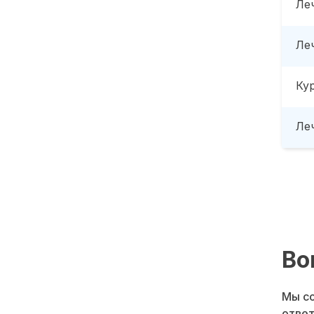
Ле
Ле
Ку
Леч
Во
Мы со
ответ