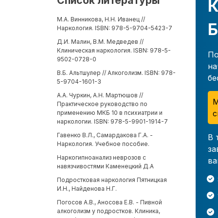
Список литературы
К
М.А. Винникова, Н.Н. Иванец //
Б
Наркология. ISBN: 978-5-9704-5423-7
Д.И. Малин, В.М. Медведев //
Клиническая наркология. ISBN: 978-5-
По
9502-0728-0
на
В.Б. Альтшулер // Алкоголизм. ISBN: 978-
бе
5-9704-1601-3
А.А. Чуркин, А.Н. Мартюшов //
М
Практическое руководство по
с
применению МКБ 10 в психиатрии и
наркологии. ISBN: 978-5-9901-1914-7
Гавенко В.Л., Самардакова Г.А. -
В 
Наркология. Учебное пособие.
за
Наркогипноанализ неврозов с
ва
навязчивостями Каменецкий Д.А
Подростковая наркология Пятницкая
И.Н., Найденова Н.Г.
Погосов А.В., Аносова Е.В. - Пивной
алкоголизм у подростков. Клиника,