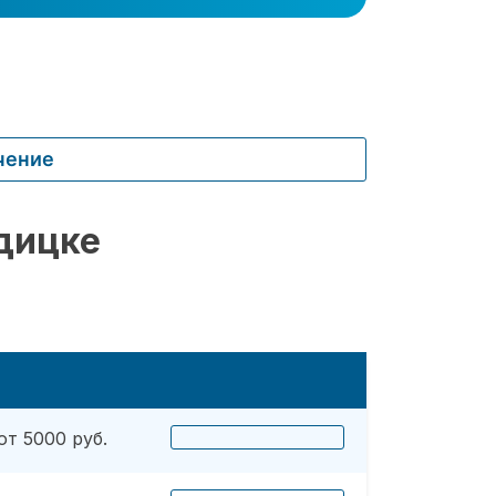
чение
дицке
от 5000 руб.