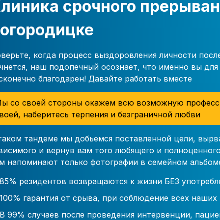
линика срочного прерыван
огородицке
верьте, когда процесс выздоровления личности посл
чнется, наш подопечный осознает, что именно вы для 
сконечно благодарен! Давайте работать вместе
ы со своей стороны окажем всю возможную професс
воей, наберитесь терпения и безграничной любви
таком тандеме мы добьемся поставленной цели, вырв
висимого и вернув вам того любящего и полноценного
м напоминают только фотографии в семейном альбом
85% резидентов возвращаются к жизни БЕЗ употребл
100% гарантия от срыва, при соблюдение всех наших
В 99% случаев после проведения интервенции, пацие