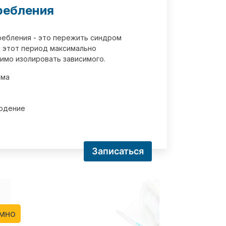
ребления
требления - это пережить синдром
 этот период максимально
имо изолировать зависимого.
зма
юдение
Записаться
имно