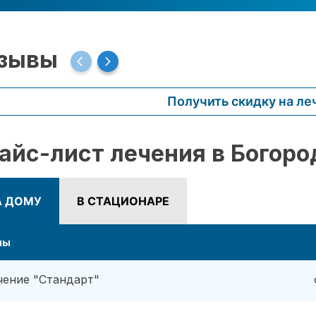
зывы
Получить скидку на ле
айс-лист лечения в Богоро
А ДОМУ
В СТАЦИОНАРЕ
ны
чение "Стандарт"