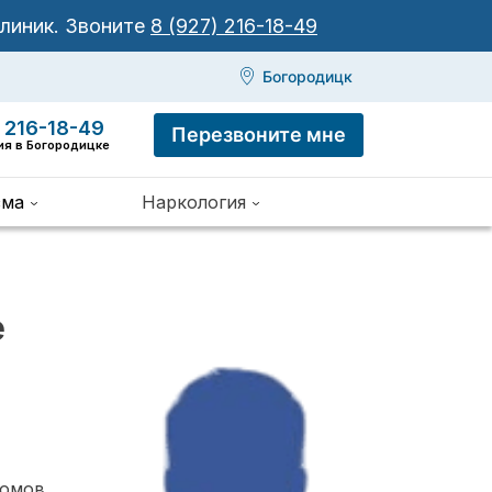
клиник.
Звоните
8 (927) 216-18-49
Богородицк
 216-18-49
Перезвоните мне
ия в Богородицке
зма
Наркология
е
томов