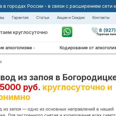
в городах России - в связи с расширением сети 
вы
Гарантия
Статьи
Акции и Скидки
Контакты
8 (927)
таем круглосуточно
Горячая лин
ие алкоголизма
Кодирование от алкоголи
я
вод из запоя в Богородицк
 5000 руб.
круглосуточно и
онимно
 из запоя — одно из основных направлений в нашей
ке. Для экстренного снятия и купирования всех симп