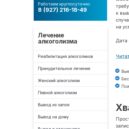
Работаем круглосуточно:
требу
8 (927) 216-18-49
к вы
случа
на ус
Лечение
алкоголизма
Дата 
Читат
Реабилитация алкоголиков
Принудительное лечение
Вые
Бес
Женский алкоголизм
Пси
Пивной алкоголизм
Хв
Вывод из запоя
Вывод на дому
Прост
запис
Вывод в стационаре