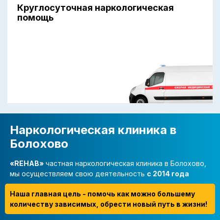
Круглосуточная наркологическая
помощь
Наркологическая клиника в
Болохово
«REHAB»
частная наркологическая клиника в Болохово,
мы осуществляем свою деятельность
с 2014 года
Наша главная цель - помочь как можно большему
количеству зависимых, обрести новый путь в жизни!