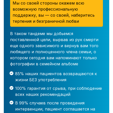
Мы со своей стороны окажем всю
возможную профессиональную
поддержку, вы — со своей, наберитесь
терпения и безграничной любви
В таком тандеме мы добьемся
поставленной цели, вырвав из рук смерти
еще одного зависимого и вернув вам того
любящего и полноценного члена семьи, о
котором сегодня вам напоминают только
фотографии в семейном альбоме
85% наших пациентов возвращаются к
жизни БЕЗ употребления
100% гарантия от срыва, при соблюдение
всех наших рекомендаций
В 99% случаев после проведения
интервенции, пациент соглашается на