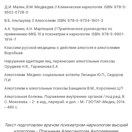
Д.И. Малин, В.М. Медведев // Клиническая наркология. ISBN: 978-5-
9502-0728-0
В.Б. Альтшулер // Алкоголизм. ISBN: 978-5-9704-1601-3
А.А. Чуркин, А.Н. Мартюшов // Практическое руководство по
применению МКБ 10 в психиатрии и наркологии. ISBN: 978-5-9901-
1914-7
Классики русской медицины о действии алкоголя и алкоголизме
Воробьев
Нарушения адаптации лиц, перенесших алкогольные психозы
Оруджев Н.Я., Тараканова Е.А
Алкоголизм. Медико-социальные аспекты Лисицын Ю.П., Сидоров
П.И
Алкоголизм и алкогольные психозы Банщиков В.М., Короленко Ц.П
Алкогольная болезнь. Поражение внутренних органов / под ред. В.
С. Моисеева. – 2- е изд., перераб. и доп. – М.: ГЭОТАР-Медиа, 2014.
– 480 с.
Текст подготовлен врачом психиатром-наркологом высшей
категории - Птицыным Александром Андреевичем