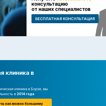
консультацию
от наших специалистов
БЕСПЛАТНАЯ КОНСУЛЬТАЦИЯ
я клиника в
ическая клиника в Борзе, мы
льность
с 2014 года
очь как можно большему