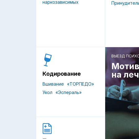
наркозависимых
Принудител
ВЫЕЗД ПСИХ
Мотив
на ле
Кодирование
Вшивание
«ТОРПЕДО»
Укол
«Эспераль»