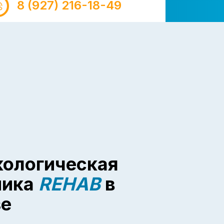
8 (927) 216-18-49
кологическая
ника
REHAB
в
зе