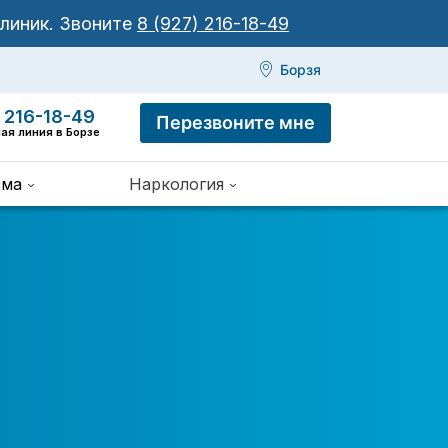
клиник.
Звоните
8 (927) 216-18-49
Борзя
 216-18-49
Перезвоните мне
ая линия в Борзе
зма
Наркология