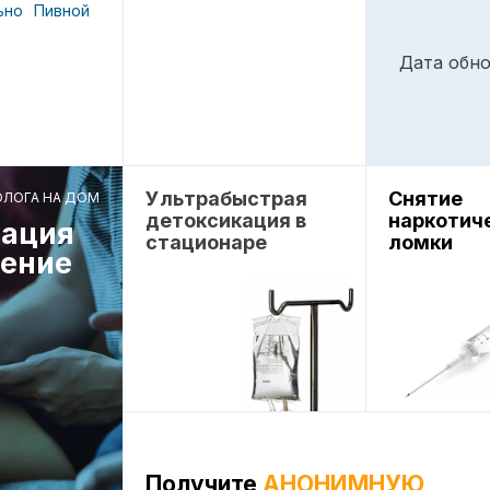
ьно
Пивной
Дата обно
Ультрабыстрая
Снятие
ОЛОГА НА ДОМ
детоксикация в
наркотич
ация
стационаре
ломки
чение
Получите
АНОНИМНУЮ