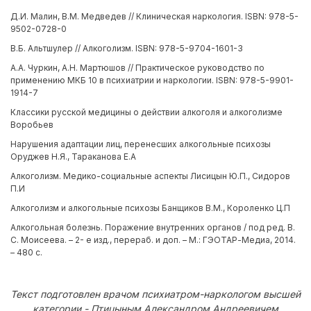
Д.И. Малин, В.М. Медведев // Клиническая наркология. ISBN: 978-5-
9502-0728-0
В.Б. Альтшулер // Алкоголизм. ISBN: 978-5-9704-1601-3
А.А. Чуркин, А.Н. Мартюшов // Практическое руководство по
применению МКБ 10 в психиатрии и наркологии. ISBN: 978-5-9901-
1914-7
Классики русской медицины о действии алкоголя и алкоголизме
Воробьев
Нарушения адаптации лиц, перенесших алкогольные психозы
Оруджев Н.Я., Тараканова Е.А
Алкоголизм. Медико-социальные аспекты Лисицын Ю.П., Сидоров
П.И
Алкоголизм и алкогольные психозы Банщиков В.М., Короленко Ц.П
Алкогольная болезнь. Поражение внутренних органов / под ред. В.
С. Моисеева. – 2- е изд., перераб. и доп. – М.: ГЭОТАР-Медиа, 2014.
– 480 с.
Текст подготовлен врачом психиатром-наркологом высшей
категории - Птицыным Александром Андреевичем