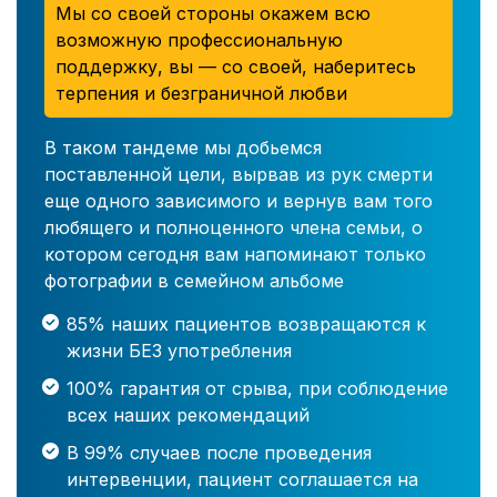
Мы со своей стороны окажем всю
возможную профессиональную
поддержку, вы — со своей, наберитесь
терпения и безграничной любви
В таком тандеме мы добьемся
поставленной цели, вырвав из рук смерти
еще одного зависимого и вернув вам того
любящего и полноценного члена семьи, о
котором сегодня вам напоминают только
фотографии в семейном альбоме
85% наших пациентов возвращаются к
жизни БЕЗ употребления
100% гарантия от срыва, при соблюдение
всех наших рекомендаций
В 99% случаев после проведения
интервенции, пациент соглашается на