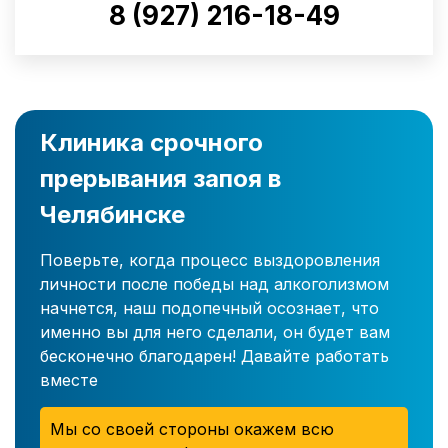
8 (927) 216-18-49
Клиника срочного
прерывания запоя в
Челябинске
Поверьте, когда процесс выздоровления
личности после победы над алкоголизмом
начнется, наш подопечный осознает, что
именно вы для него сделали, он будет вам
бесконечно благодарен! Давайте работать
вместе
Мы со своей стороны окажем всю