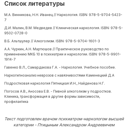
Список литературы
М.А. Винникова, Н.Н. Иванец // Наркология. ISBN: 978-5-9704-5423-
7
Д.И. Малин, В.М. Медведев // Клиническая наркология. ISBN: 978-5-
9502-0728-0
В.Б. Альтшулер // Алкоголизм. ISBN: 978-5-9704-1601-3
А.А. Чуркин, А.Н. Мартюшов // Практическое руководство по
применению МКБ 10 в психиатрии и наркологии. ISBN: 978-5-9901-
1914-7
Гавенко В.Л., Самардакова Г.А. - Наркология. Учебное пособие.
Наркогипноанализ неврозов с навязчивостями Каменецкий Д.А
Подростковая наркология Пятницкая И.Н., Найденова Н.Г.
Погосов А.В., Аносова Е.В. - Пивной алкоголизм у подростков.
Клиника, трансформация в другие формы зависимости,
профилактика
Текст подготовлен врачом психиатром-наркологом высшей
категории - Птицыным Александром Андреевичем