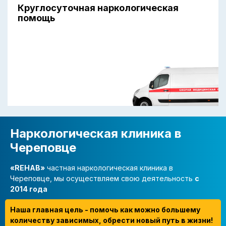
Круглосуточная наркологическая
помощь
Наркологическая клиника в
Череповце
«REHAB»
частная наркологическая клиника в
Череповце, мы осуществляем свою деятельность
с
2014 года
Наша главная цель - помочь как можно большему
количеству зависимых, обрести новый путь в жизни!