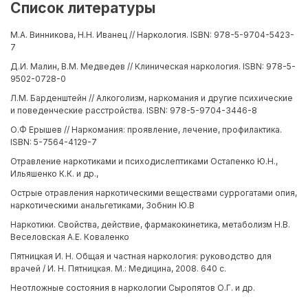
Список литературы
М.А. Винникова, Н.Н. Иванец // Наркология. ISBN: 978-5-9704-5423-
7
Д.И. Малин, В.М. Медведев // Клиническая наркология. ISBN: 978-5-
9502-0728-0
Л.М. Барденштейн // Алкоголизм, наркомания и другие психические
и поведенческие расстройства. ISBN: 978-5-9704-3446-8
О.Ф Ерышев // Наркомания: проявление, лечение, профилактика.
ISBN: 5-7564-4129-7
Отравление наркотиками и психодислептиками Остапенко Ю.Н.,
Ильяшенко К.К. и др.,
Острые отравления наркотическими веществами суррогатами опия,
наркотическими анальгетиками, Зобнин Ю.В
Наркотики. Свойства, действие, фармакокинетика, метаболизм Н.В.
Веселовская А.Е. Коваленко
Пятницкая И. Н. Общая и частная наркология: руководство для
врачей / И. Н. Пятницкая. М.: Медицина, 2008. 640 с.
Неотложные состояния в наркологии Сыропятов О.Г. и др.