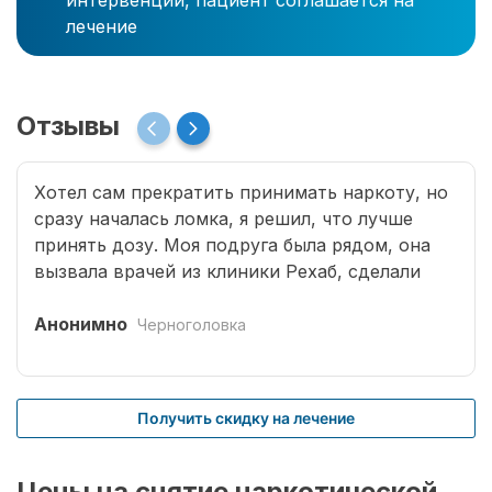
интервенции, пациент соглашается на
лечение
Отзывы
Хотел сам прекратить принимать наркоту, но
сразу началась ломка, я решил, что лучше
принять дозу. Моя подруга была рядом, она
вызвала врачей из клиники Рехаб, сделали
капельницы и сразу отпустило. Теперь думаю,
что надо там пролечиться основательно.
Анонимно
Черноголовка
Получить скидку на лечение
Цены на снятие наркотической