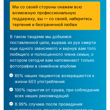
Мы со своей стороны окажем всю
возможную профессиональную
поддержку, вы — со своей, наберитесь
терпения и безграничной любви
В таком тандеме мы добьемся
поставленной цели, вырвав из рук смерти
еще одного зависимого и вернув вам того
любящего и полноценного члена семьи, о
котором сегодня вам напоминают только
фотографии в семейном альбоме
85% наших пациентов возвращаются к
жизни БЕЗ употребления
100% гарантия от срыва, при соблюдение
всех наших рекомендаций
В 99% случаев после проведения