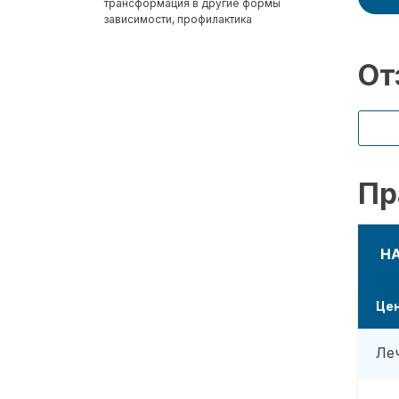
трансформация в другие формы
зависимости, профилактика
От
Пр
Н
Це
Ле