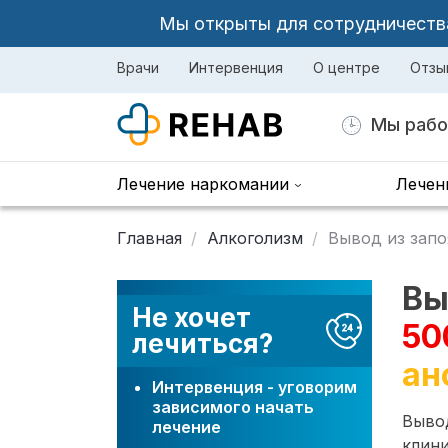
Мы открыты для сотрудничества 
Врачи
Интервенция
О центре
Отзы
Мы рабо
Лечение наркомании
Лечен
Главная
Алкоголизм
Вывод из запо
Вы
Не хочет
50
лечиться?
ан
Интервенция - уговорим
зависимого начать
Вывод
лечение
клини