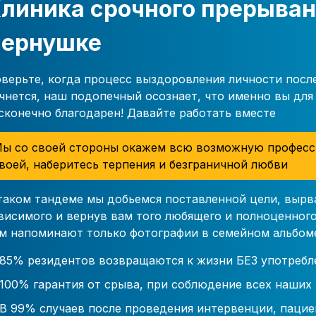
линика срочного прерыван
ернушке
верьте, когда процесс выздоровления личности посл
чнется, наш подопечный осознает, что именно вы для 
сконечно благодарен! Давайте работать вместе
ы со своей стороны окажем всю возможную професс
воей, наберитесь терпения и безграничной любви
таком тандеме мы добьемся поставленной цели, вырв
висимого и вернув вам того любящего и полноценного
м напоминают только фотографии в семейном альбом
85% резидентов возвращаются к жизни БЕЗ употребл
100% гарантия от срыва, при соблюдение всех наших
В 99% случаев после проведения интервенции, пацие