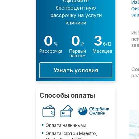
Оформите
Из
беспроцентную
фи
за
рассрочку на услуги
клиники
Из
0
0
3
пс
%
₽
6/12
за
Рассрочка
Первый
Месяцев
платеж
Со
Узнать условия
ре
Способы оплаты
Оплата наличными
Оплата картой Maestro,