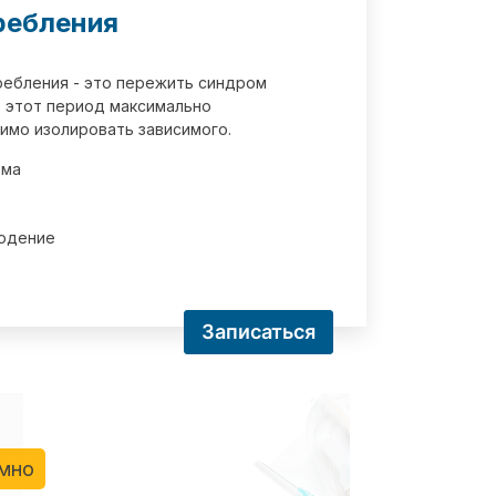
ребления
требления - это пережить синдром
 этот период максимально
имо изолировать зависимого.
зма
юдение
Записаться
имно