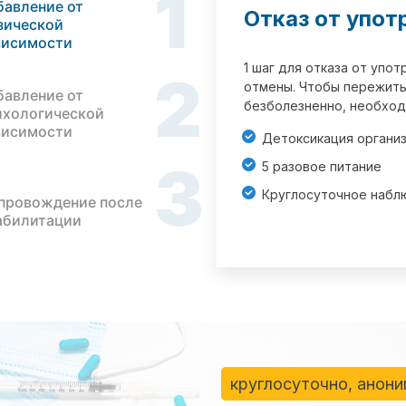
1
бавление от
Отказ от упот
зической
висимости
1 шаг для отказа от упо
2
отмены. Чтобы пережить
бавление от
безболезненно, необход
ихологической
висимости
Детоксикация органи
3
5 разовое питание
Круглосуточное набл
провождение после
абилитации
круглосуточно, анон