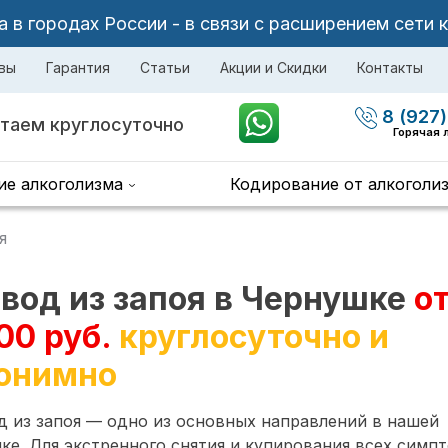
в городах России - в связи с расширением сети 
вы
Гарантия
Статьи
Акции и Скидки
Контакты
8 (927)
таем круглосуточно
Горячая 
ие алкоголизма
Кодирование от алкоголи
я
вод из запоя в Чернушке
о
00 руб.
круглосуточно и
онимно
 из запоя — одно из основных направлений в нашей
ке. Для экстренного снятия и купирования всех симп