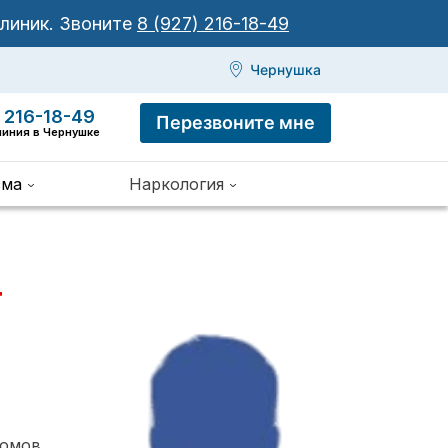
клиник.
Звоните
8 (927) 216-18-49
Чернушка
 216-18-49
Перезвоните мне
линия в Чернушке
зма
Наркология
т
томов