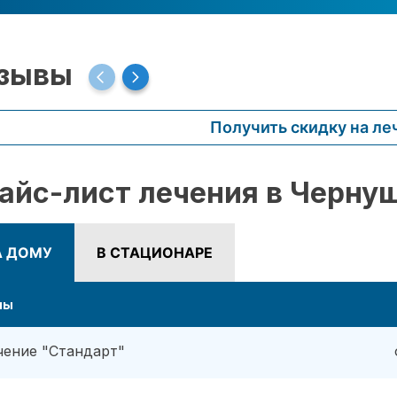
зывы
Получить скидку на ле
айс-лист лечения в Черну
А ДОМУ
В СТАЦИОНАРЕ
ны
чение "Стандарт"