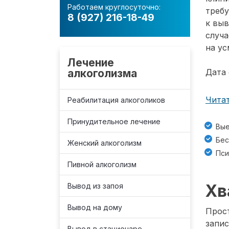
Работаем круглосуточно:
требу
8 (927) 216-18-49
к вы
случа
на ус
Лечение
алкоголизма
Дата 
Читат
Реабилитация алкоголиков
Принудительное лечение
Вые
Бес
Женский алкоголизм
Пси
Пивной алкоголизм
Хв
Вывод из запоя
Вывод на дому
Прост
запис
Вывод в стационаре