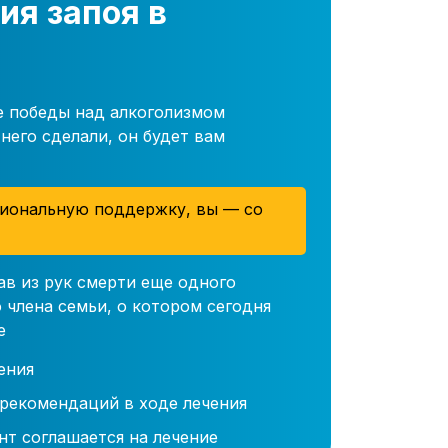
ия запоя в
е победы над алкоголизмом
него сделали, он будет вам
иональную поддержку, вы — со
ав из рук смерти еще одного
 члена семьи, о котором сегодня
е
ения
 рекомендаций в ходе лечения
нт соглашается на лечение