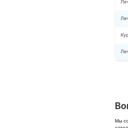
Ле
Ле
Ку
Леч
Во
Мы со
ответ