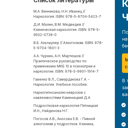
Список литературы
К
М.А. Винникова, Н.Н. Иванец //
Ч
Наркология. ISBN: 978-5-9704-5423-7
Д.И. Малин, В.М. Медведев //
Клиническая наркология. ISBN: 978-5-
По
9502-0728-0
на
В.Б. Альтшулер // Алкоголизм. ISBN: 978-
бе
5-9704-1601-3
А.А. Чуркин, А.Н. Мартюшов //
М
Практическое руководство по
с
применению МКБ 10 в психиатрии и
наркологии. ISBN: 978-5-9901-1914-7
Гавенко В.Л., Самардакова Г.А. -
В 
Наркология. Учебное пособие.
за
Наркогипноанализ неврозов с
ва
навязчивостями Каменецкий Д.А
Подростковая наркология Пятницкая
И.Н., Найденова Н.Г.
Погосов А.В., Аносова Е.В. - Пивной
алкоголизм у подростков. Клиника,