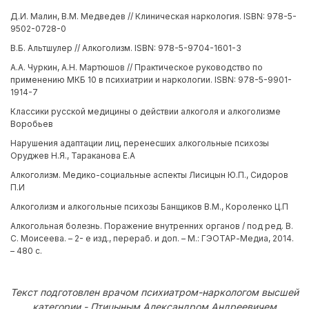
Д.И. Малин, В.М. Медведев // Клиническая наркология. ISBN: 978-5-
9502-0728-0
В.Б. Альтшулер // Алкоголизм. ISBN: 978-5-9704-1601-3
А.А. Чуркин, А.Н. Мартюшов // Практическое руководство по
применению МКБ 10 в психиатрии и наркологии. ISBN: 978-5-9901-
1914-7
Классики русской медицины о действии алкоголя и алкоголизме
Воробьев
Нарушения адаптации лиц, перенесших алкогольные психозы
Оруджев Н.Я., Тараканова Е.А
Алкоголизм. Медико-социальные аспекты Лисицын Ю.П., Сидоров
П.И
Алкоголизм и алкогольные психозы Банщиков В.М., Короленко Ц.П
Алкогольная болезнь. Поражение внутренних органов / под ред. В.
С. Моисеева. – 2- е изд., перераб. и доп. – М.: ГЭОТАР-Медиа, 2014.
– 480 с.
Текст подготовлен врачом психиатром-наркологом высшей
категории - Птицыным Александром Андреевичем