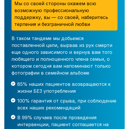
Мы со своей стороны окажем всю
возможную профессиональную
поддержку, вы — со своей, наберитесь
терпения и безграничной любви
В таком тандеме мы добьемся
поставленной цели, вырвав из рук смерти
еще одного зависимого и вернув вам того
любящего и полноценного члена семьи, о
котором сегодня вам напоминают только
фотографии в семейном альбоме
85% наших пациентов возвращаются к
жизни БЕЗ употребления
100% гарантия от срыва, при соблюдение
всех наших рекомендаций
В 99% случаев после проведения
интервенции, пациент соглашается на