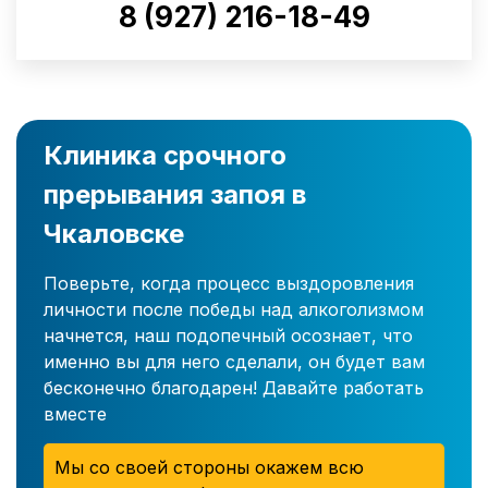
8 (927) 216-18-49
Клиника срочного
прерывания запоя в
Чкаловске
Поверьте, когда процесс выздоровления
личности после победы над алкоголизмом
начнется, наш подопечный осознает, что
именно вы для него сделали, он будет вам
бесконечно благодарен! Давайте работать
вместе
Мы со своей стороны окажем всю