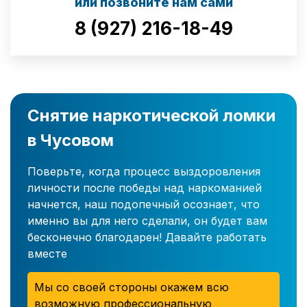
или позвоните нам сами
8 (927) 216-18-49
Снятие наркотической ломки
в Чусовом
Поверьте, когда процесс выздоровления
личности после победы над наркоманией
начнется, наш подопечный осознает, что
именно вы для него сделали, он будет вам
бесконечно благодарен! Давайте работать
вместе
Мы со своей стороны окажем всю
возможную профессиональную