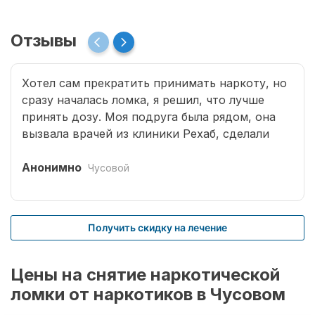
Отзывы
Хотел сам прекратить принимать наркоту, но
сразу началась ломка, я решил, что лучше
принять дозу. Моя подруга была рядом, она
вызвала врачей из клиники Рехаб, сделали
капельницы и сразу отпустило. Теперь думаю,
что надо там пролечиться основательно.
Анонимно
Чусовой
Получить скидку на лечение
Цены на снятие наркотической
ломки от наркотиков в Чусовом