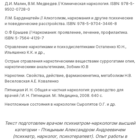
Д.И. Малин, В.М. Медведев // Клиническая наркология. ISBN: 978-5-
9502-0728-0
Л.М. Барденштейн // Алкоголизм, наркомания и другие психические
и поведенческие расстройства. ISBN: 978-5-9704-3446-8
О.Ф Ерышев // Наркомания: проявление, лечение, профилактика.
ISBN: 5-7564-4129-7
Отравление наркотиками и психодислептиками Остапенко Ю.Н.,
Ильяшенко К.К. и др.,
Острые отравления наркотическими веществами суррогатами опия,
наркотическими анальгетиками, Зобнин Ю.В
Наркотики. Свойства, действие, фармакокинетика, метаболизм Н.В.
Веселовская А.Е. Коваленко
Пятницкая И. Н. Общая и частная наркология: руководство для
врачей / И. Н. Пятницкая. М.: Медицина, 2008. 640 с.
Неотложные состояния в наркологии Сыропятов О.Г. и др.
Текст подготовлен врачом психиатром-наркологом высшей
категории - Птицыным Александром Андреевичем
(психиатр, нарколог, психотерапевт). Опыт работы в