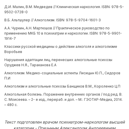
Д.И. Малин, В.М. Медведев // Клиническая наркология. ISBN: 978-5-
9502-0728-0
В.Б. Альтшулер // Алкоголизм. ISBN: 978-5-9704-1601-3
А.А. Чуркин, А.Н. Мартюшов // Практическое руководство по
применению МКБ 10 в психиатрии и наркологии. ISBN: 978-5-9901-
1914-7
Классики русской медицины о действии алкоголя и алкоголизме
Воробьев
Нарушения адаптации лиц, перенесших алкогольные психозы
Оруджев Н.Я., Тараканова Е.А
Алкоголизм. Медико-социальные аспекты Лисицын Ю.П., Сидоров
П.И
Алкоголизм и алкогольные психозы Банщиков В.М., Короленко Ц.П
Алкогольная болезнь. Поражение внутренних органов / под ред. В.
С. Моисеева. – 2- е изд., перераб. и доп. – М.: ГЭОТАР-Медиа, 2014.
– 480 с.
Текст подготовлен врачом психиатром-наркологом высшей
категории - Птицыным Александром Андреевичем