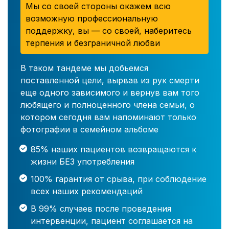
Мы со своей стороны окажем всю
возможную профессиональную
поддержку, вы — со своей, наберитесь
терпения и безграничной любви
В таком тандеме мы добьемся
поставленной цели, вырвав из рук смерти
еще одного зависимого и вернув вам того
любящего и полноценного члена семьи, о
котором сегодня вам напоминают только
фотографии в семейном альбоме
85% наших пациентов возвращаются к
жизни БЕЗ употребления
100% гарантия от срыва, при соблюдение
всех наших рекомендаций
В 99% случаев после проведения
интервенции, пациент соглашается на