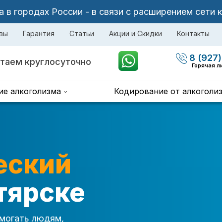
в городах России - в связи с расширением сети 
вы
Гарантия
Статьи
Акции и Скидки
Контакты
8 (927)
таем круглосуточно
Горячая л
ие алкоголизма
Кодирование от алкоголи
еский
тярске
могать людям,