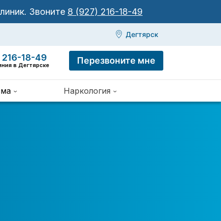
клиник.
Звоните
8 (927) 216-18-49
Дегтярск
 216-18-49
Перезвоните мне
иния в Дегтярске
зма
Наркология