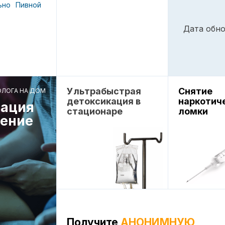
ьно
Пивной
Дата обно
Ультрабыстрая
Снятие
ОЛОГА НА ДОМ
детоксикация в
наркотич
ация
стационаре
ломки
чение
Получите
АНОНИМНУЮ