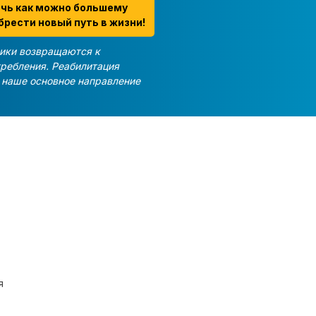
очь как можно большему
брести новый путь в жизни!
ики возвращаются к
требления. Реабилитация
и наше основное направление
я