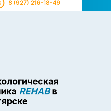
8 (927) 216-18-49
кологическая
ника
REHAB
в
тярске