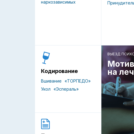
наркозависимых
Принудител
ВЫЕЗД ПСИХ
Мотив
на ле
Кодирование
Вшивание
«ТОРПЕДО»
Укол
«Эспераль»