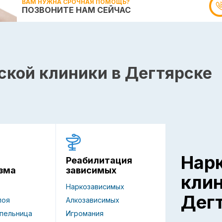
ВАМ НУЖНА СРОЧНАЯ ПОМОЩЬ?
ПОЗВОНИТЕ НАМ СЕЙЧАС
ской клиники в Дегтярске
Нар
Реабилитация
зависимых
зма
кли
Наркозависимых
Дег
Алкозависимых
поя
Игромания
пельница