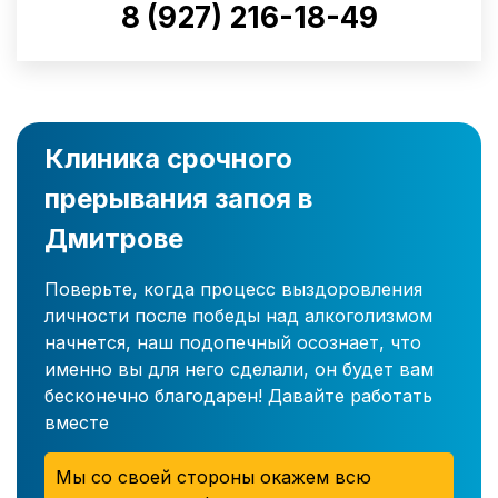
8 (927) 216-18-49
Клиника срочного
прерывания запоя в
Дмитрове
Поверьте, когда процесс выздоровления
личности после победы над алкоголизмом
начнется, наш подопечный осознает, что
именно вы для него сделали, он будет вам
бесконечно благодарен! Давайте работать
вместе
Мы со своей стороны окажем всю