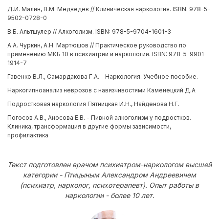
Д.И. Малин, В.М. Медведев // Клиническая наркология. ISBN: 978-5-
9502-0728-0
В.Б. Альтшулер // Алкоголизм. ISBN: 978-5-9704-1601-3
А.А. Чуркин, А.Н. Мартюшов // Практическое руководство по
применению МКБ 10 в психиатрии и наркологии. ISBN: 978-5-9901-
1914-7
Гавенко В.Л., Самардакова Г.А. - Наркология. Учебное пособие.
Наркогипноанализ неврозов с навязчивостями Каменецкий Д.А
Подростковая наркология Пятницкая И.Н., Найденова Н.Г.
Погосов А.В., Аносова Е.В. - Пивной алкоголизм у подростков.
Клиника, трансформация в другие формы зависимости,
профилактика
Текст подготовлен врачом психиатром-наркологом высшей
категории - Птицыным Александром Андреевичем
(психиатр, нарколог, психотерапевт). Опыт работы в
наркологии - более 10 лет.