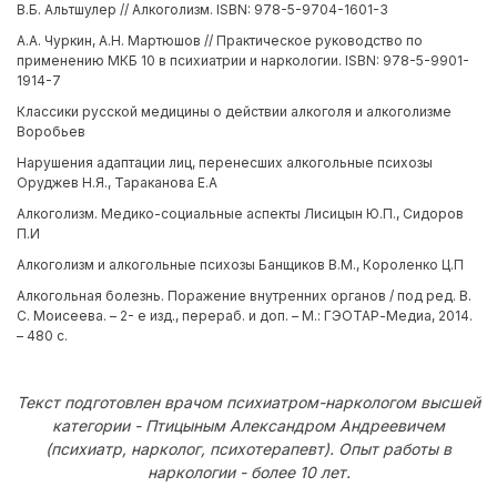
В.Б. Альтшулер // Алкоголизм. ISBN: 978-5-9704-1601-3
А.А. Чуркин, А.Н. Мартюшов // Практическое руководство по
применению МКБ 10 в психиатрии и наркологии. ISBN: 978-5-9901-
1914-7
Классики русской медицины о действии алкоголя и алкоголизме
Воробьев
Нарушения адаптации лиц, перенесших алкогольные психозы
Оруджев Н.Я., Тараканова Е.А
Алкоголизм. Медико-социальные аспекты Лисицын Ю.П., Сидоров
П.И
Алкоголизм и алкогольные психозы Банщиков В.М., Короленко Ц.П
Алкогольная болезнь. Поражение внутренних органов / под ред. В.
С. Моисеева. – 2- е изд., перераб. и доп. – М.: ГЭОТАР-Медиа, 2014.
– 480 с.
Текст подготовлен врачом психиатром-наркологом высшей
категории - Птицыным Александром Андреевичем
(психиатр, нарколог, психотерапевт). Опыт работы в
наркологии - более 10 лет.