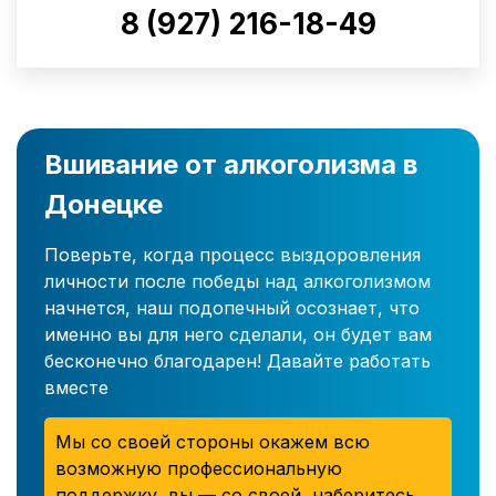
8 (927) 216-18-49
Вшивание от алкоголизма в
Донецке
Поверьте, когда процесс выздоровления
личности после победы над алкоголизмом
начнется, наш подопечный осознает, что
именно вы для него сделали, он будет вам
бесконечно благодарен! Давайте работать
вместе
Мы со своей стороны окажем всю
возможную профессиональную
поддержку, вы — со своей, наберитесь