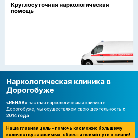
Круглосуточная наркологическая
помощь
Наркологическая клиника в
Дорогобуже
«REHAB»
частная наркологическая клиника в
Дорогобуже, мы осуществляем свою деятельность
с
2014 года
Наша главная цель - помочь как можно большему
количеству зависимых, обрести новый путь в жизни!