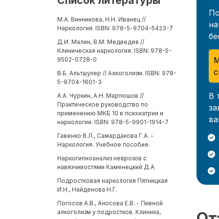
Список литературы
По
М.А. Винникова, Н.Н. Иванец //
на
Наркология. ISBN: 978-5-9704-5423-7
бе
Д.И. Малин, В.М. Медведев //
Клиническая наркология. ISBN: 978-5-
М
9502-0728-0
с
В.Б. Альтшулер // Алкоголизм. ISBN: 978-
5-9704-1601-3
В 
А.А. Чуркин, А.Н. Мартюшов //
Практическое руководство по
за
применению МКБ 10 в психиатрии и
ва
наркологии. ISBN: 978-5-9901-1914-7
Гавенко В.Л., Самардакова Г.А. -
Наркология. Учебное пособие.
Наркогипноанализ неврозов с
навязчивостями Каменецкий Д.А
Подростковая наркология Пятницкая
И.Н., Найденова Н.Г.
Погосов А.В., Аносова Е.В. - Пивной
алкоголизм у подростков. Клиника,
От