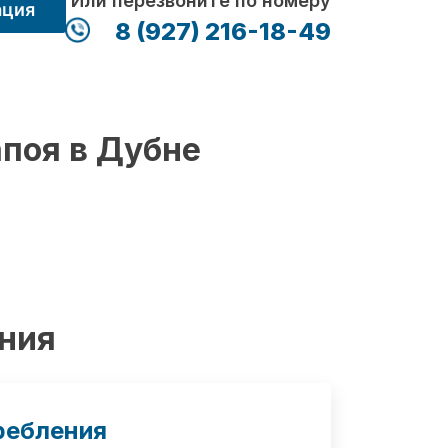
Или перезвоните по номеру
ация
8 (927) 216-18-49
апоя в Дубне
ения
ребления