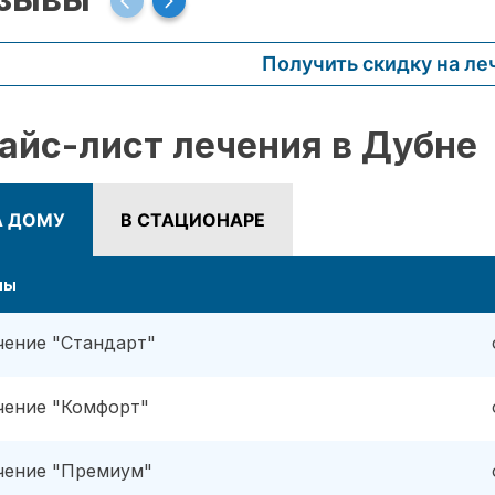
Получить скидку на ле
айс-лист лечения в Дубне
А ДОМУ
В СТАЦИОНАРЕ
ны
чение "Стандарт"
чение "Комфорт"
чение "Премиум"