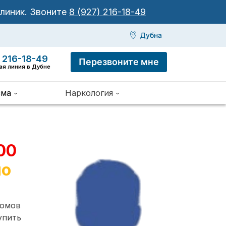
клиник.
Звоните
8 (927) 216-18-49
Дубна
 216-18-49
Перезвоните мне
ая линия в Дубне
зма
Наркология
00
но
томов
упить