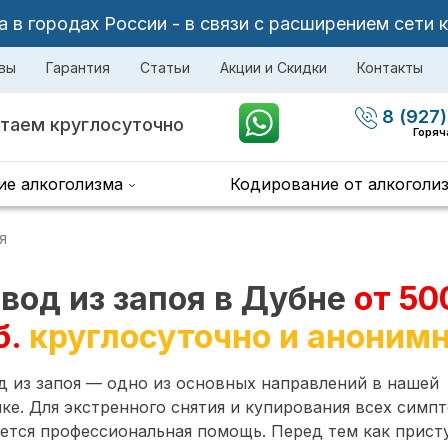
в городах России - в связи с расширением сети 
вы
Гарантия
Статьи
Акции и Скидки
Контакты
8 (927)
таем круглосуточно
Горяч
ие алкоголизма
Кодирование от алкоголи
я
вод из запоя в Дубне
от 50
б.
круглосуточно и аноним
 из запоя — одно из основных направлений в нашей
ке. Для экстренного снятия и купирования всех симп
ется профессиональная помощь. Перед тем как прист