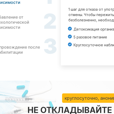
висимости
1 шаг для отказа от упо
2
отмены. Чтобы пережить
бавление от
безболезненно, необход
ихологической
висимости
Детоксикация органи
3
5 разовое питание
Круглосуточное набл
провождение после
абилитации
круглосуточно, анон
НЕ ОТКЛАДЫВАЙТЕ