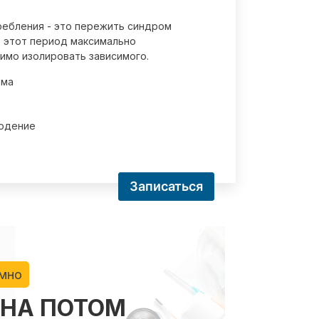
требления - это пережить синдром
 этот период максимально
имо изолировать зависимого.
зма
юдение
Записаться
имно
 НА ПОТОМ