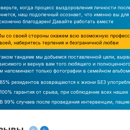
верьте, когда процесс выздоровления личности посл
чнется, наш подопечный осознает, что именно вы для 
сконечно благодарен! Давайте работать вместе
ы со своей стороны окажем всю возможную професс
воей, наберитесь терпения и безграничной любви
таком тандеме мы добьемся поставленной цели, вырв
висимого и вернув вам того любящего и полноценного
м напоминают только фотографии в семейном альбом
85% резидентов возвращаются к жизни БЕЗ употребл
100% гарантия от срыва, при соблюдение всех наших
В 99% случаев после проведения интервенции, пацие
зывы