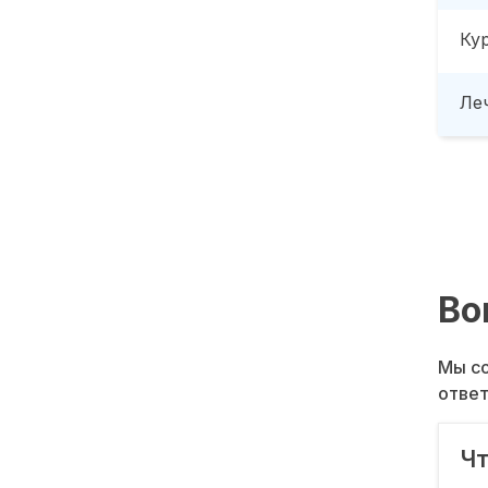
Ку
Леч
Во
Мы со
ответ
Чт