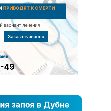
КИ
ПРИВОДЯТ К СМЕРТИ
 вариант лечения
Заказать звонок
сами
8-49
ия запоя в Дубне