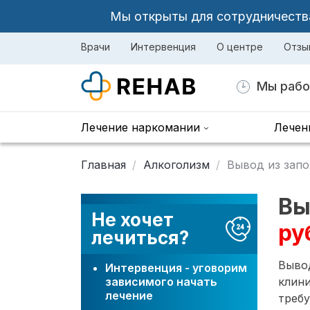
Мы открыты для сотрудничества 
Врачи
Интервенция
О центре
Отзы
Мы рабо
Лечение наркомании
Лечен
Главная
Алкоголизм
Вывод из запо
Вы
Не хочет
ру
лечиться?
Вывод
Интервенция - уговорим
зависимого начать
клини
лечение
требу