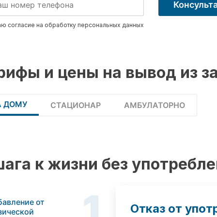
Консульт
ю согласие на обработку
персональных данных
рифы и цены на вывод из з
А ДОМУ
СТАЦИОНАР
АМБУЛАТОРНО
шага к жизни без употребл
1
бавление от
Отказ от упот
зической