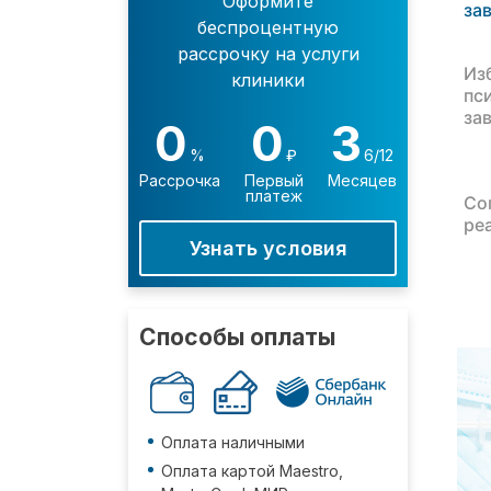
Оформите
за
беспроцентную
рассрочку на услуги
Из
клиники
пс
за
0
0
3
%
₽
6/12
Рассрочка
Первый
Месяцев
платеж
Со
ре
Узнать условия
Способы оплаты
Оплата наличными
Оплата картой Maestro,