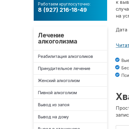
к вы
Работаем круглосуточно:
случа
8 (927) 216-18-49
на ус
Дата 
Лечение
алкоголизма
Читат
Реабилитация алкоголиков
Вые
Бес
Принудительное лечение
Пси
Женский алкоголизм
Пивной алкоголизм
Хв
Вывод из запоя
Прост
запис
Вывод на дому
Вывод в стационаре