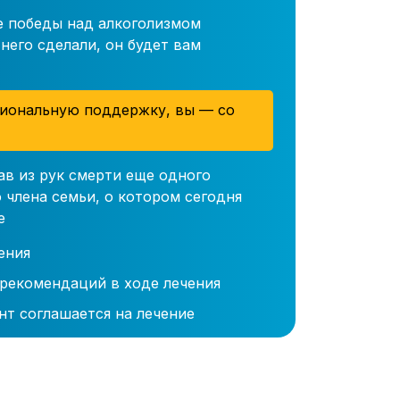
е победы над алкоголизмом
него сделали, он будет вам
иональную поддержку, вы — со
ав из рук смерти еще одного
 члена семьи, о котором сегодня
е
ения
 рекомендаций в ходе лечения
нт соглашается на лечение