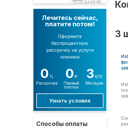
Ко
Лечитесь сейчас,
платите потом!
3 
Оформите
беспроцентную
рассрочку на услуги
Из
клиники
фи
за
0
0
3
%
₽
6/12
Рассрочка
Первый
Месяцев
Из
платеж
пс
за
Узнать условия
Со
Способы оплаты
ре