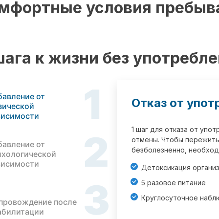
мфортные условия пребыв
шага к жизни без употребл
1
бавление от
Отказ от упот
зической
висимости
1 шаг для отказа от упо
2
отмены. Чтобы пережить
бавление от
безболезненно, необход
ихологической
висимости
Детоксикация органи
3
5 разовое питание
Круглосуточное набл
провождение после
абилитации