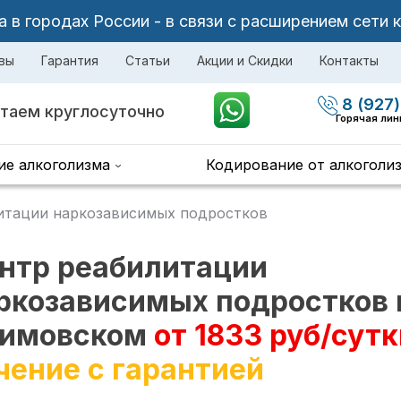
в городах России - в связи с расширением сети 
вы
Гарантия
Статьи
Акции и Скидки
Контакты
8 (927)
таем круглосуточно
Горячая ли
ие алкоголизма
Кодирование от алкоголи
итации наркозависимых подростков
нтр реабилитации
ркозависимых подростков 
имовском
от 1833 руб/сутк
чение с гарантией