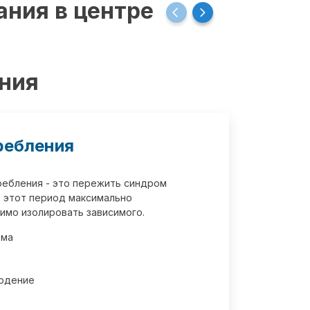
ания в центре
ения
ребления
требления - это пережить синдром
 этот период максимально
имо изолировать зависимого.
зма
юдение