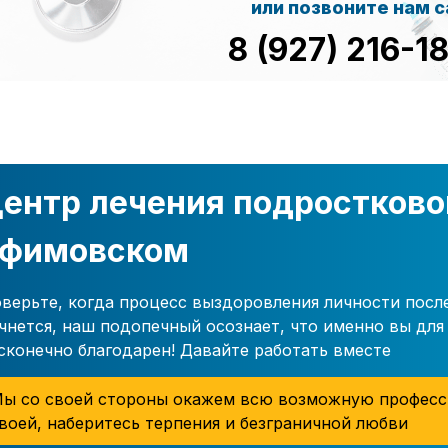
или позвоните нам 
8 (927) 216-1
ентр лечения подростково
фимовском
верьте, когда процесс выздоровления личности пос
чнется, наш подопечный осознает, что именно вы для 
сконечно благодарен! Давайте работать вместе
ы со своей стороны окажем всю возможную професс
воей, наберитесь терпения и безграничной любви