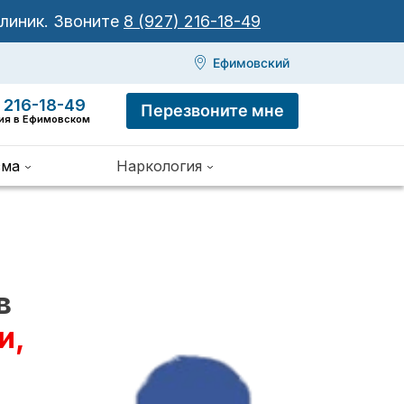
клиник.
Звоните
8 (927) 216-18-49
Ефимовский
 216-18-49
Перезвоните мне
ния в Ефимовском
зма
Наркология
в
и,