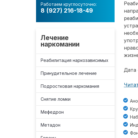
Реаб
Работаем круглосуточно:
8 (927) 216-18-49
напра
реаби
устра
необ
Лечение
употр
наркомании
нравс
жизн
Реабилитация наркозависимых
Дата 
Принудительное лечение
Читат
Подростковая наркомания
Снятие ломки
Ано
Кру
Мефедрон
Наб
Метадон
Инд
Фон
Героин