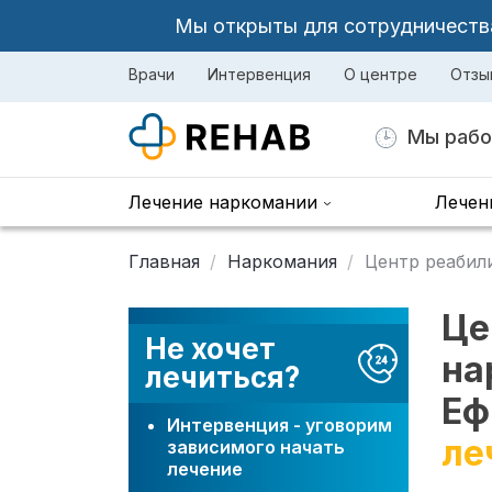
Мы открыты для сотрудничества 
Врачи
Интервенция
О центре
Отзы
Мы рабо
Лечение наркомании
Лечен
Главная
Наркомания
Центр реабил
Це
Не хочет
на
лечиться?
Еф
Интервенция - уговорим
ле
зависимого начать
лечение