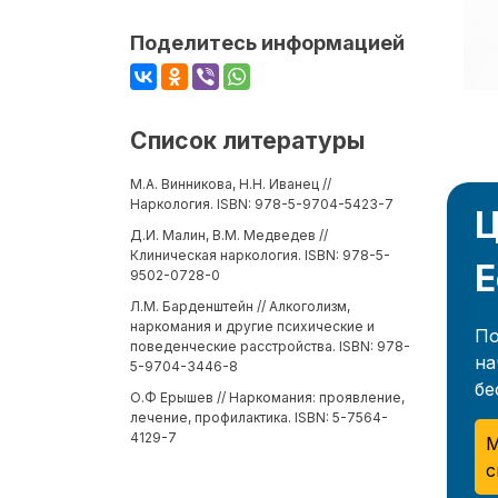
Поделитесь информацией
Список литературы
М.А. Винникова, Н.Н. Иванец //
Наркология. ISBN: 978-5-9704-5423-7
Ц
Д.И. Малин, В.М. Медведев //
Клиническая наркология. ISBN: 978-5-
Е
9502-0728-0
Л.М. Барденштейн // Алкоголизм,
наркомания и другие психические и
По
поведенческие расстройства. ISBN: 978-
на
5-9704-3446-8
бе
О.Ф Ерышев // Наркомания: проявление,
лечение, профилактика. ISBN: 5-7564-
4129-7
М
с