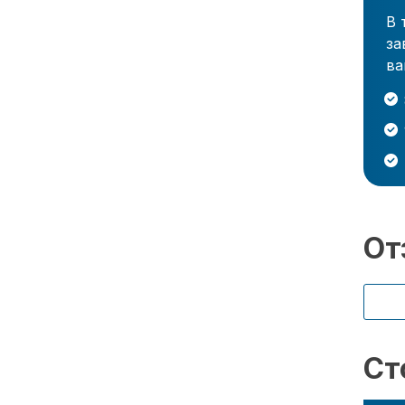
В 
за
ва
От
Ст