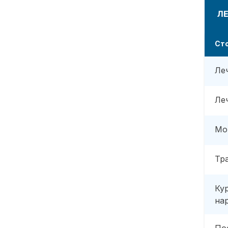
Л
Ст
Ле
Ле
Мо
Тр
Ку
на