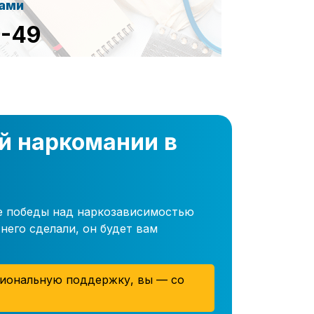
сами
8-49
й наркомании в
ле победы над наркозависимостью
него сделали, он будет вам
иональную поддержку, вы — со