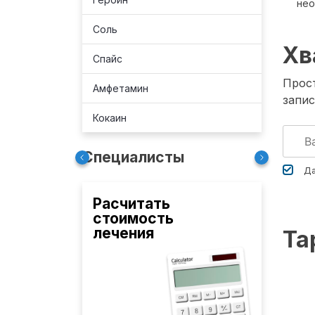
не
Соль
Хв
Спайс
Прост
Амфетамин
запис
Кокаин
Специалисты
Да
Расчитать
стоимость
лечения
Та