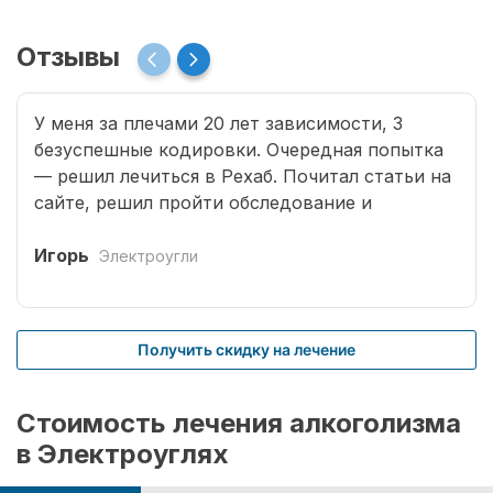
Отзывы
У меня за плечами 20 лет зависимости, 3
безуспешные кодировки. Очередная попытка
— решил лечиться в Рехаб. Почитал статьи на
сайте, решил пройти обследование и
записался. Мне было в первый раз сложно
обратиться к доктору. Врачи все деликатные,
Игорь
Электроугли
грамотные. Кроме того, проводится
комплексное избавление наркомании.
Учитываются и хронические заболевания,
Получить скидку на лечение
приобретенные в результате длительных
запоев, отравление и т.д. На стационарном
комплексе провели процедуру кодирования.
Стоимость лечения алкоголизма
Вылечить в моем случае оказалось не так-то
в Электроуглях
просто. Мне было недостаточно только
оказания первой помощи при запое. Врачи, не