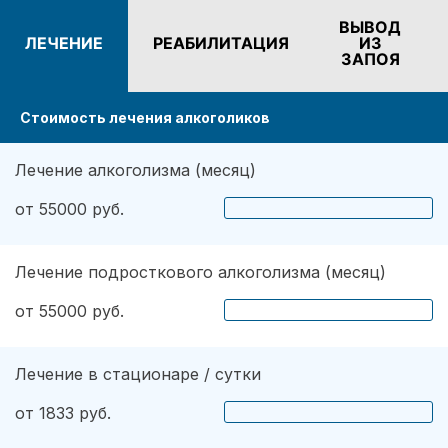
теряя времени, подобрали для меня несколько
ВЫВОД
ЛЕЧЕНИЕ
РЕАБИЛИТАЦИЯ
ИЗ
эффективных методов. Психиатр определил
ЗАПОЯ
наличие дополнительных проблем. Также хочу
вам сказать, что огромное значение имеет
Стоимость лечения алкоголиков
мотивация. Сейчас я абсолютно не
употребляю напитков. Не пью уже три года,
надеюсь продолжать в том же духе.
Лечение алкоголизма (месяц)
от 55000 руб.
Лечение подросткового алкоголизма (месяц)
от 55000 руб.
Лечение в стационаре / сутки
от 1833 руб.