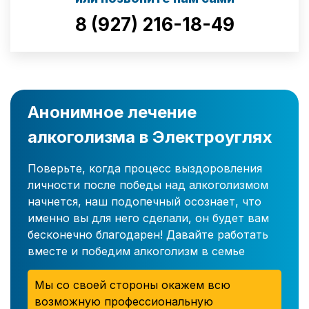
8 (927) 216-18-49
Анонимное лечение
алкоголизма в Электроуглях
Поверьте, когда процесс выздоровления
личности после победы над алкоголизмом
начнется, наш подопечный осознает, что
именно вы для него сделали, он будет вам
бесконечно благодарен! Давайте работать
вместе и победим алкоголизм в семье
Мы со своей стороны окажем всю
возможную профессиональную