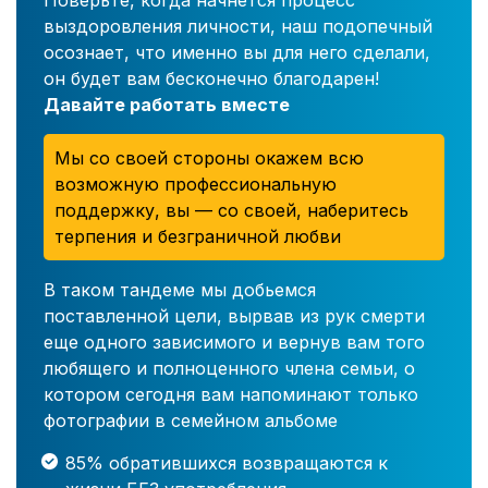
Поверьте, когда начнется процесс
выздоровления личности, наш подопечный
осознает, что именно вы для него сделали,
он будет вам бесконечно благодарен!
Давайте работать вместе
Мы со своей стороны окажем всю
возможную профессиональную
поддержку, вы — со своей, наберитесь
терпения и безграничной любви
В таком тандеме мы добьемся
поставленной цели, вырвав из рук смерти
еще одного зависимого и вернув вам того
любящего и полноценного члена семьи, о
котором сегодня вам напоминают только
фотографии в семейном альбоме
85% обратившихся возвращаются к