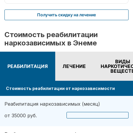
реабилитации внучка всё равно продолжает
ходить на анонимные встречи, иногда
Получить скидку на лечение
посещает психотерапевта, ну и само собой я
за ней стала больше контролировать и больше
общаться. Сейчас внучка ни чего не
Стоимость реабилитации
употребляет, заканчивает университет и уже
наркозависимых в Энеме
подыскивает себе работу,
ВИДЫ
РЕАБИЛИТАЦИЯ
ЛЕЧЕНИЕ
НАРКОТИЧЕ
ВЕЩЕСТ
Стоимость реабилитации от наркозависимости
Реабилитация наркозависимых (месяц)
от 35000 руб.