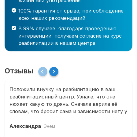
жизни БЕЗ употребления
100% гарантия от срыва, при соблюдение
всех наших рекомендаций
В 99% случаев, благодаря проведению
интервенции, получаем согласие на курс
реабилитации в нашем центре
Отзывы
Положили внучку на реабилитацию в ваш
реабилитационный центр. Узнала, что она
нюхает какую то дрянь. Сначала верила её
словам, что бросит сама и зависимости нету у
неё, но когда она начала воровать у меня я
решила действовать радикально и положила
Александра
Энем
в вашу клинику. После двух месяцев