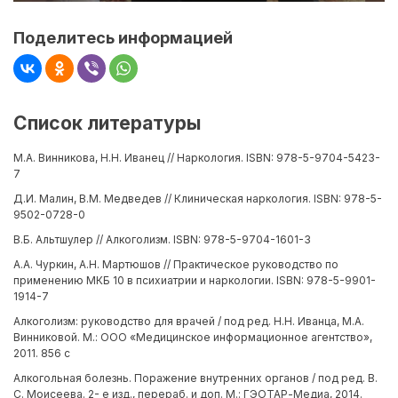
Поделитесь информацией
Список литературы
М.А. Винникова, Н.Н. Иванец // Наркология. ISBN: 978-5-9704-5423-
7
Д.И. Малин, В.М. Медведев // Клиническая наркология. ISBN: 978-5-
9502-0728-0
В.Б. Альтшулер // Алкоголизм. ISBN: 978-5-9704-1601-3
А.А. Чуркин, А.Н. Мартюшов // Практическое руководство по
применению МКБ 10 в психиатрии и наркологии. ISBN: 978-5-9901-
1914-7
Алкоголизм: руководство для врачей / под ред. Н.Н. Иванца, М.А.
Винниковой. М.: ООО «Медицинское информационное агентство»,
2011. 856 с
Алкогольная болезнь. Поражение внутренних органов / под ред. В.
С. Моисеева. 2- е изд., перераб. и доп. М.: ГЭОТАР-Медиа, 2014.