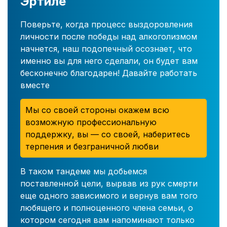
Эртиле
Поверьте, когда процесс выздоровления
личности после победы над алкоголизмом
начнется, наш подопечный осознает, что
именно вы для него сделали, он будет вам
бесконечно благодарен! Давайте работать
вместе
Мы со своей стороны окажем всю
возможную профессиональную
поддержку, вы — со своей, наберитесь
терпения и безграничной любви
В таком тандеме мы добьемся
поставленной цели, вырвав из рук смерти
еще одного зависимого и вернув вам того
любящего и полноценного члена семьи, о
котором сегодня вам напоминают только