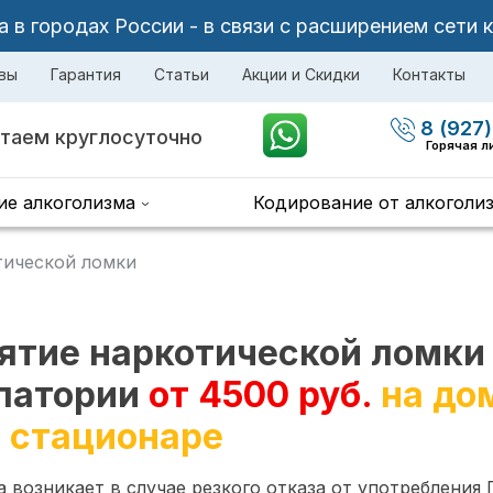
в городах России - в связи с расширением сети 
вы
Гарантия
Статьи
Акции и Скидки
Контакты
8 (927)
таем круглосуточно
Горячая л
ие алкоголизма
Кодирование от алкоголи
тической ломки
ятие наркотической ломки
патории
от 4500 руб.
на до
в стационаре
 возникает в случае резкого отказа от употребления 