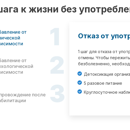
шага к жизни без употребл
1
бавление от
Отказ от упот
зической
висимости
1 шаг для отказа от упо
2
отмены. Чтобы пережить
бавление от
безболезненно, необход
ихологической
висимости
Детоксикация органи
3
5 разовое питание
Круглосуточное набл
провождение после
абилитации