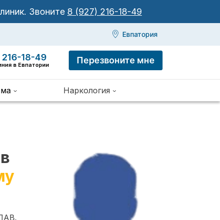
клиник.
Звоните
8 (927) 216-18-49
Евпатория
 216-18-49
Перезвоните мне
иния в Евпатории
зма
Наркология
 в
му
ПАВ.