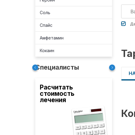
Соль
Да
Спайс
Амфетамин
Та
Кокаин
Специалисты
Н
Расчитать
стоимость
лечения
Ко