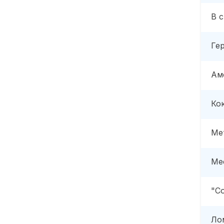
В 
Ге
Ам
Ко
Ме
Ме
"С
Ло