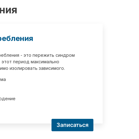
ения
ребления
требления - это пережить синдром
 этот период максимально
имо изолировать зависимого.
зма
юдение
Записаться