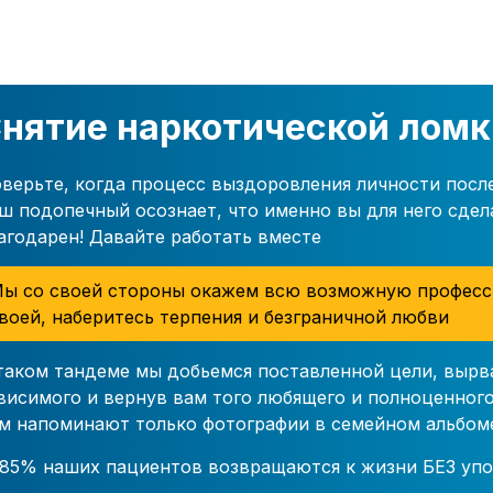
нятие наркотической ломк
верьте, когда процесс выздоровления личности посл
ш подопечный осознает, что именно вы для него сдел
агодарен! Давайте работать вместе
ы со своей стороны окажем всю возможную професс
воей, наберитесь терпения и безграничной любви
таком тандеме мы добьемся поставленной цели, вырв
висимого и вернув вам того любящего и полноценного
м напоминают только фотографии в семейном альбом
85% наших пациентов возвращаются к жизни БЕЗ упо