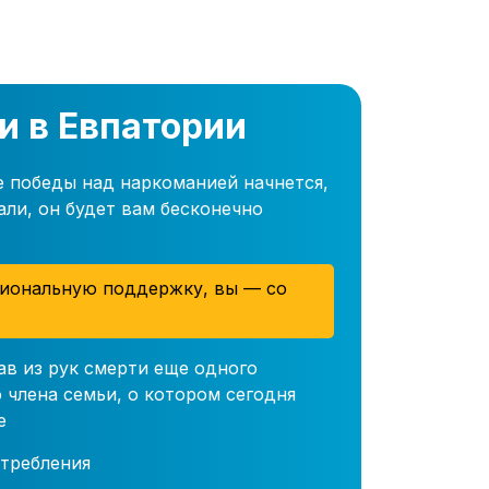
и в Евпатории
е победы над наркоманией начнется,
али, он будет вам бесконечно
иональную поддержку, вы — со
ав из рук смерти еще одного
 члена семьи, о котором сегодня
е
требления