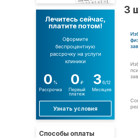
3 
Лечитесь сейчас,
платите потом!
Из
Оформите
фи
за
беспроцентную
рассрочку на услуги
клиники
Из
пс
0
0
3
за
%
₽
6/12
Рассрочка
Первый
Месяцев
платеж
Со
ре
Узнать условия
Способы оплаты