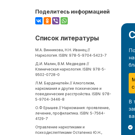
Поделитесь информацией
С
Список литературы
По
М.А. Винникова, Н.Н. Иванец //
Наркология. ISBN: 978-5-9704-5423-7
на
Д.И. Малин, В.М. Медведев //
бл
Клиническая наркология. ISBN: 978-5-
9502-0728-0
М
Л.М. Барденштейн // Алкоголизм,
с
наркомания и другие психические и
поведенческие расстройства. ISBN: 978-
5-9704-3446-8
В 
О.Ф Ерышев // Наркомания: проявление,
за
лечение, профилактика. ISBN: 5-7564-
ва
4129-7
Отравление наркотиками и
психодислептиками Остапенко Ю.Н.,