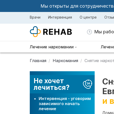
Мы открыты для сотрудничества 
Врачи
Интервенция
О центре
Отзы
Мы рабо
Лечение наркомании
Лечен
Главная
Наркомания
Снятие нарко
Сн
Не хочет
лечиться?
Ев
Интервенция - уговорим
и 
зависимого начать
лечение
Ломка