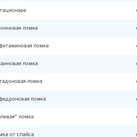
стационаре
роиновая ломка
фетаминовая ломка
каиновая ломка
тадоновая ломка
федроновая ломка
олевая" ломка
мка от спайса