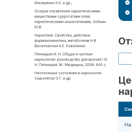
Ильяшенко К.К. и др.,
Острые отравления наркотическими
веществами суррогатами опия,
наркотическими анальгетиками, Зобнин
Ю.В
Наркотики. Свойства, действие,
От
фармакокинетика, метаболизм Н.В.
Веселовская А.Е. Коваленко
Пятницкая И. Н. Общая и частная
наркология: руководство для врачей / И.
Н. Пятницкая. М.: Медицина, 2008. 640 с.
Неотложные состояния в наркологии
Це
Сыропятов О.Г. и др.
на
Сня
На