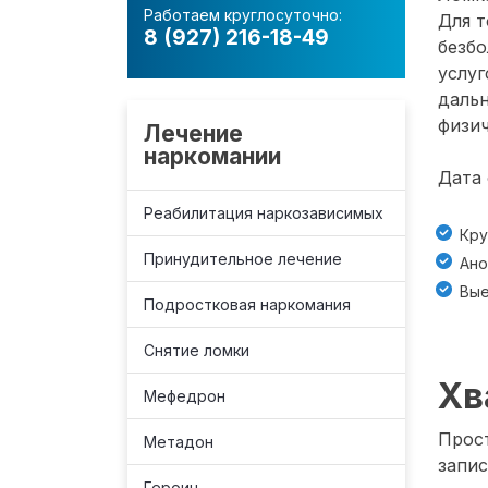
Работаем круглосуточно:
Для т
8 (927) 216-18-49
безб
услуг
даль
физич
Лечение
наркомании
Дата 
Реабилитация наркозависимых
Кру
Принудительное лечение
Ано
Вые
Подростковая наркомания
Снятие ломки
Хв
Мефедрон
Прост
Метадон
запис
Героин