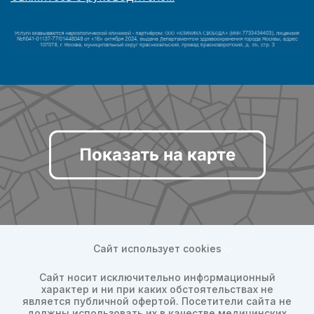
Показать на карте
Сайт использует cookies
Сайт носит исключительно информационный
характер и ни при каких обстоятельствах не
является публичной офертой. Посетители сайта не
должны использовать их в качестве медицинских