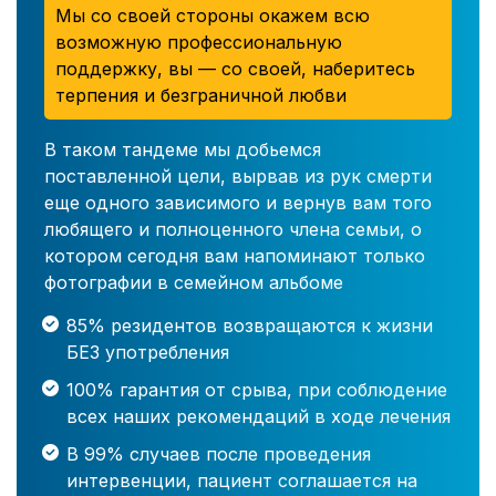
Мы со своей стороны окажем всю
возможную профессиональную
поддержку, вы — со своей, наберитесь
терпения и безграничной любви
В таком тандеме мы добьемся
поставленной цели, вырвав из рук смерти
еще одного зависимого и вернув вам того
любящего и полноценного члена семьи, о
котором сегодня вам напоминают только
фотографии в семейном альбоме
85% резидентов возвращаются к жизни
БЕЗ употребления
100% гарантия от срыва, при соблюдение
всех наших рекомендаций в ходе лечения
В 99% случаев после проведения
интервенции, пациент соглашается на