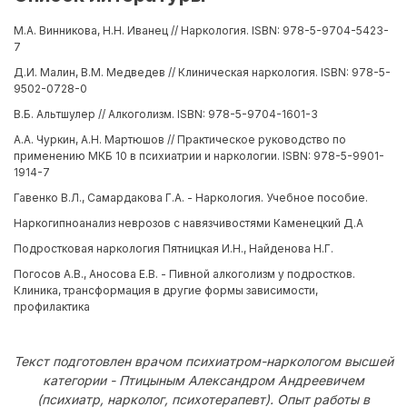
М.А. Винникова, Н.Н. Иванец // Наркология. ISBN: 978-5-9704-5423-
7
Д.И. Малин, В.М. Медведев // Клиническая наркология. ISBN: 978-5-
9502-0728-0
В.Б. Альтшулер // Алкоголизм. ISBN: 978-5-9704-1601-3
А.А. Чуркин, А.Н. Мартюшов // Практическое руководство по
применению МКБ 10 в психиатрии и наркологии. ISBN: 978-5-9901-
1914-7
Гавенко В.Л., Самардакова Г.А. - Наркология. Учебное пособие.
Наркогипноанализ неврозов с навязчивостями Каменецкий Д.А
Подростковая наркология Пятницкая И.Н., Найденова Н.Г.
Погосов А.В., Аносова Е.В. - Пивной алкоголизм у подростков.
Клиника, трансформация в другие формы зависимости,
профилактика
Текст подготовлен врачом психиатром-наркологом высшей
категории - Птицыным Александром Андреевичем
(психиатр, нарколог, психотерапевт). Опыт работы в