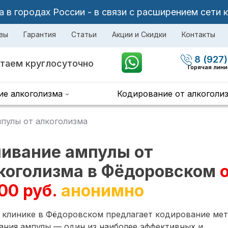
в городах России - в связи с расширением сети 
вы
Гарантия
Статьи
Акции и Скидки
Контакты
8 (927)
таем круглосуточно
Горячая лин
ие алкоголизма
Кодирование от алкоголи
пулы от алкоголизма
ивание ампулы от
коголизма в Фёдоровском
00 руб.
анонимно
 клинике в Фёдоровском предлагает кодирование ме
ания ампулы — один из наиболее эффективных и