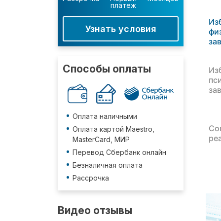
платеж
Из
Узнать условия
фи
за
Способы оплаты
Из
пс
за
Оплата наличными
Со
Оплата картой Maestro,
ре
MasterCard, МИР
Перевод Сбербанк онлайн
Безналичная оплата
Рассрочка
Видео отзывы