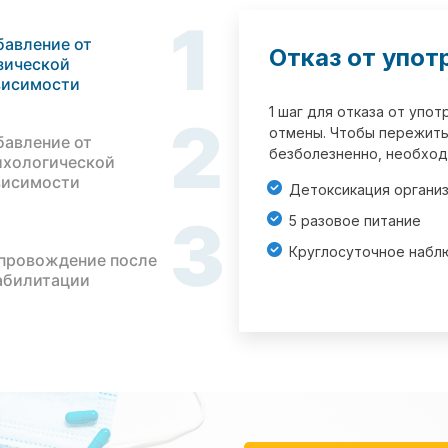
1
бавление от
Отказ от упот
зической
висимости
1 шаг для отказа от упо
2
отмены. Чтобы пережить
бавление от
безболезненно, необход
ихологической
висимости
Детоксикация органи
3
5 разовое питание
Круглосуточное набл
провождение после
абилитации