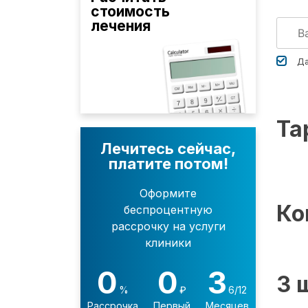
стоимость
лечения
Да
Та
Лечитесь сейчас,
платите потом!
Оформите
Ко
беспроцентную
рассрочку на услуги
клиники
0
0
3
3 
%
₽
6/12
Рассрочка
Первый
Месяцев