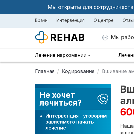
Мы открыты для сотрудничества 
Врачи
Интервенция
О центре
Отзы
Мы рабо
Лечение наркомании
Лечен
Главная
Кодирование
Вшивание ам
Вш
Не хочет
ал
лечиться?
60
Интервенция - уговорим
зависимого начать
Наша
лечение
вшив