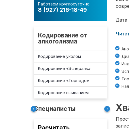
Работаем круглосуточно:
совре
8 (927) 216-18-49
Дата 
Читат
Кодирование от
алкоголизма
Ано
Кодирование уколом
Диа
Инд
Кодирование «Эспераль»
Эсп
То
Кодирование «Торпедо»
Нал
Кодирование вшиванием
Хв
Специалисты
Прост
запис
Расчитать