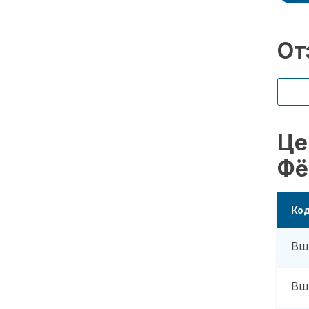
От
Це
Фё
Ко
Вш
Вш