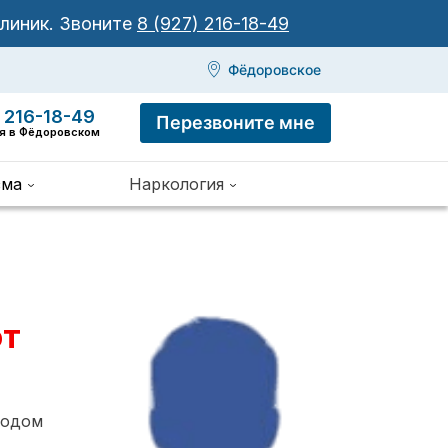
клиник.
Звоните
8 (927) 216-18-49
Фёдоровское
 216-18-49
Перезвоните мне
ия в Фёдоровском
зма
Наркология
от
тодом