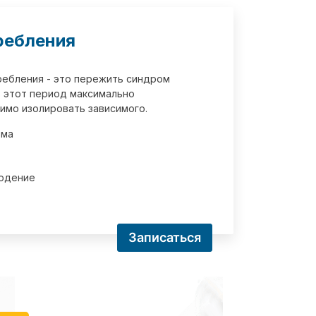
ребления
требления - это пережить синдром
 этот период максимально
имо изолировать зависимого.
зма
юдение
Записаться