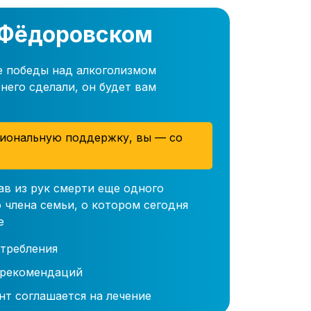
 Фёдоровском
е победы над алкоголизмом
него сделали, он будет вам
иональную поддержку, вы — со
ав из рук смерти еще одного
 члена семьи, о котором сегодня
е
требления
 рекомендаций
нт соглашается на лечение