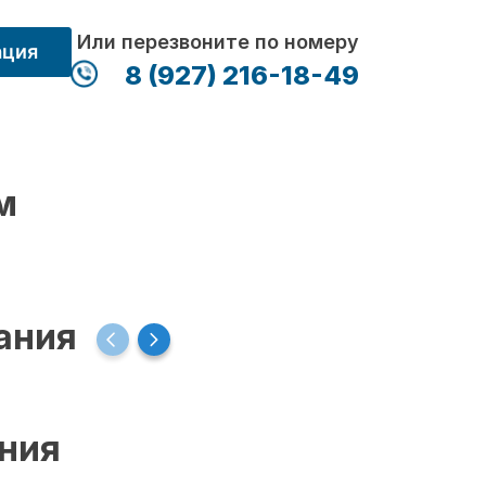
Или перезвоните по номеру
ация
8 (927) 216-18-49
м
ания
ения