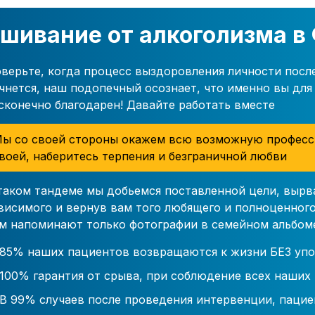
шивание от алкоголизма в
верьте, когда процесс выздоровления личности посл
чнется, наш подопечный осознает, что именно вы для 
сконечно благодарен! Давайте работать вместе
ы со своей стороны окажем всю возможную професс
воей, наберитесь терпения и безграничной любви
таком тандеме мы добьемся поставленной цели, вырв
висимого и вернув вам того любящего и полноценного
м напоминают только фотографии в семейном альбом
85% наших пациентов возвращаются к жизни БЕЗ упо
100% гарантия от срыва, при соблюдение всех наших
В 99% случаев после проведения интервенции, пацие