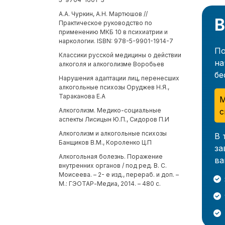
А.А. Чуркин, А.Н. Мартюшов //
В
Практическое руководство по
применению МКБ 10 в психиатрии и
наркологии. ISBN: 978-5-9901-1914-7
По
Классики русской медицины о действии
на
алкоголя и алкоголизме Воробьев
бе
Нарушения адаптации лиц, перенесших
алкогольные психозы Оруджев Н.Я.,
Тараканова Е.А
М
с
Алкоголизм. Медико-социальные
аспекты Лисицын Ю.П., Сидоров П.И
Алкоголизм и алкогольные психозы
В 
Банщиков В.М., Короленко Ц.П
за
Алкогольная болезнь. Поражение
ва
внутренних органов / под ред. В. С.
Моисеева. – 2- е изд., перераб. и доп. –
М.: ГЭОТАР-Медиа, 2014. – 480 с.