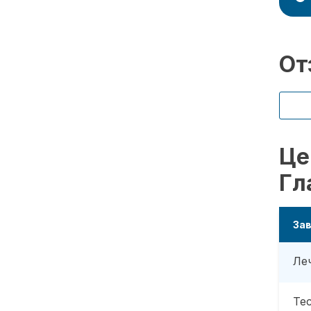
От
Це
Гл
За
Ле
Те