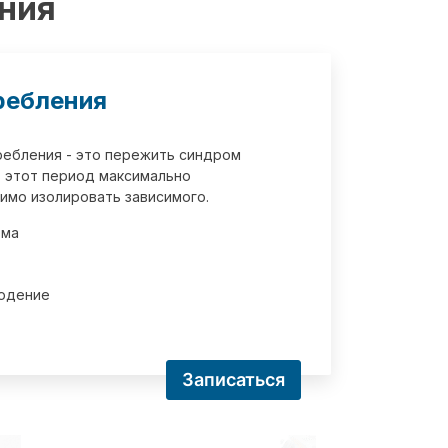
ения
ребления
требления - это пережить синдром
 этот период максимально
имо изолировать зависимого.
зма
юдение
Записаться