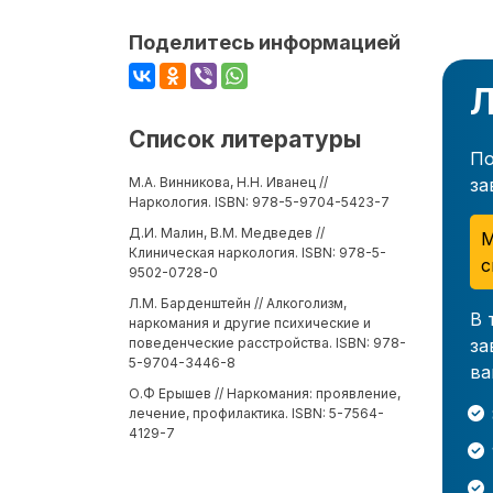
Поделитесь информацией
Л
Список литературы
По
за
М.А. Винникова, Н.Н. Иванец //
Наркология. ISBN: 978-5-9704-5423-7
Д.И. Малин, В.М. Медведев //
М
Клиническая наркология. ISBN: 978-5-
с
9502-0728-0
Л.М. Барденштейн // Алкоголизм,
В 
наркомания и другие психические и
за
поведенческие расстройства. ISBN: 978-
5-9704-3446-8
ва
О.Ф Ерышев // Наркомания: проявление,
лечение, профилактика. ISBN: 5-7564-
4129-7