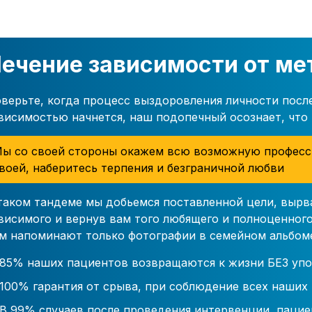
ечение зависимости от ме
верьте, когда процесс выздоровления личности посл
висимостью начнется, наш подопечный осознает, что
ы со своей стороны окажем всю возможную професс
воей, наберитесь терпения и безграничной любви
таком тандеме мы добьемся поставленной цели, вырв
висимого и вернув вам того любящего и полноценного
м напоминают только фотографии в семейном альбом
85% наших пациентов возвращаются к жизни БЕЗ упо
100% гарантия от срыва, при соблюдение всех наших
В 99% случаев после проведения интервенции, пацие