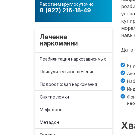
Работаем круглосуточно:
реаби
8 (927) 216-18-49
устр
купир
морал
навык
Лечение
наркомании
Дата 
Реабилитация наркозависимых
Кру
Принудительное лечение
Ано
Наб
Подростковая наркомания
Инд
Снятие ломки
Фон
не
Мефедрон
Метадон
Хв
Героин