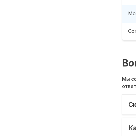
Мо
Со
Во
Мы со
ответ
Ск
Ка