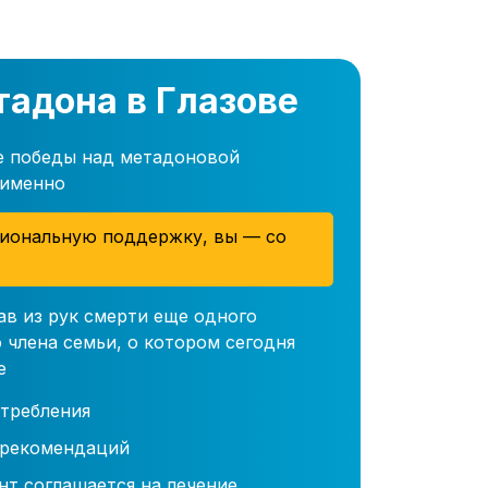
тадона в Глазове
е победы над метадоновой
 именно
иональную поддержку, вы — со
ав из рук смерти еще одного
 члена семьи, о котором сегодня
е
требления
 рекомендаций
нт соглашается на лечение