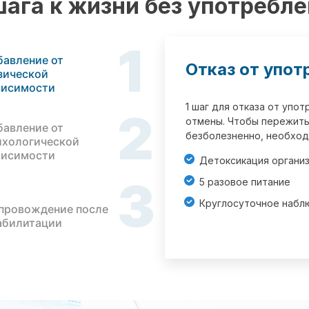
шага к жизни без употребл
1
бавление от
Отказ от упот
зической
висимости
1 шаг для отказа от упо
2
отмены. Чтобы пережить
бавление от
безболезненно, необход
ихологической
висимости
Детоксикация органи
3
5 разовое питание
Круглосуточное набл
провождение после
абилитации