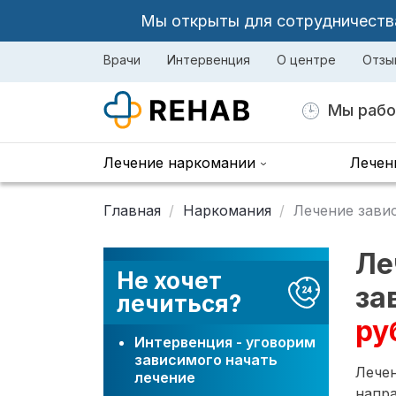
Мы открыты для сотрудничества 
Врачи
Интервенция
О центре
Отзы
Мы рабо
Лечение наркомании
Лечен
Главная
Наркомания
Лечение зави
Ле
Не хочет
за
лечиться?
ру
Интервенция - уговорим
зависимого начать
Лече
лечение
напра