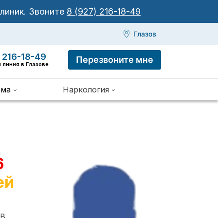
клиник.
Звоните
8 (927) 216-18-49
Глазов
 216-18-49
Перезвоните мне
 линия в Глазове
зма
Наркология
6
ей
 В