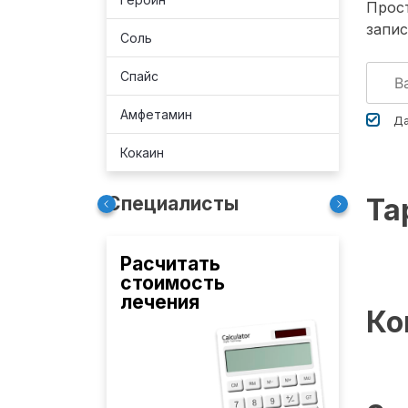
Прост
запис
Соль
Спайс
Амфетамин
Да
Кокаин
Специалисты
Та
Расчитать
стоимость
лечения
Ко