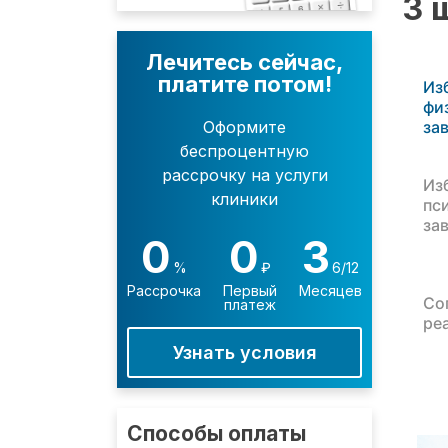
3 
Лечитесь сейчас,
платите потом!
Из
фи
за
Оформите
беспроцентную
рассрочку на услуги
Из
клиники
пс
за
0
0
3
%
₽
6/12
Рассрочка
Первый
Месяцев
Со
платеж
ре
Узнать условия
Способы оплаты