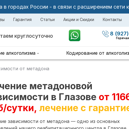
в городах России - в связи с расширением сети 
вы
Гарантия
Статьи
Акции и Скидки
Контакты
8 (927)
таем круглосуточно
Горячая
ие алкоголизма
Кодирование от алкоголи
симости от метадона
чение метадоновой
висимости в Глазове
от 116
б/сутки,
лечение с гаранти
ние зависимости от метадона — одно из основных
влений нашего реабилитационного центра в Глазове.