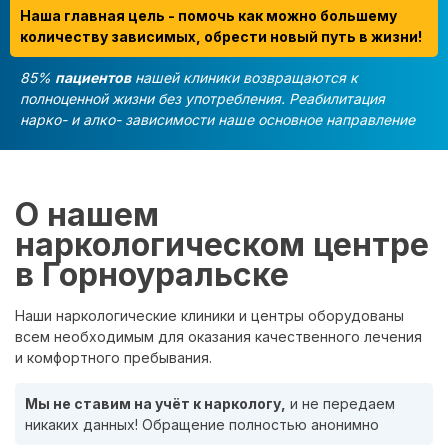
Наша главная цель - помочь как можно большему
количеству зависимых, обрести новый путь в жизни!
85%
пациентов
нашей клиники возвращаются к
полноценной жизни без употребления. Реабилитация
нарко- и алко- зависимости наше основное направление
О нашем
наркологическом центре
в Горноуральске
Наши наркологические клиники и центры оборудованы
всем необходимым для оказания качественного лечения
и комфортного пребывания.
Мы не ставим на учёт к наркологу,
и не передаем
никаких данных! Обращение полностью анонимно