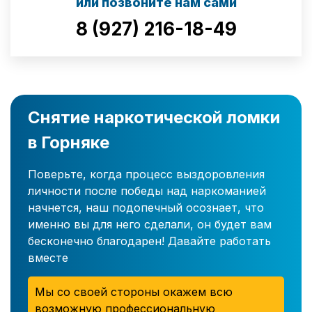
или позвоните нам сами
8 (927) 216-18-49
Снятие наркотической ломки
в Горняке
Поверьте, когда процесс выздоровления
личности после победы над наркоманией
начнется, наш подопечный осознает, что
именно вы для него сделали, он будет вам
бесконечно благодарен! Давайте работать
вместе
Мы со своей стороны окажем всю
возможную профессиональную