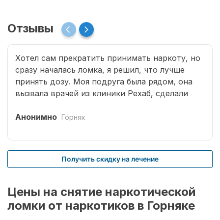
Отзывы
Хотел сам прекратить принимать наркоту, но
сразу началась ломка, я решил, что лучше
принять дозу. Моя подруга была рядом, она
вызвала врачей из клиники Рехаб, сделали
капельницы и сразу отпустило. Теперь думаю,
что надо там пролечиться основательно.
Анонимно
Горняк
Получить скидку на лечение
Цены на снятие наркотической
ломки от наркотиков в Горняке