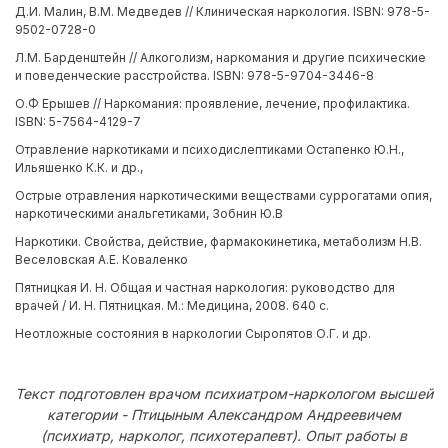
Д.И. Малин, В.М. Медведев // Клиническая наркология. ISBN: 978-5-
9502-0728-0
Л.М. Барденштейн // Алкоголизм, наркомания и другие психические
и поведенческие расстройства. ISBN: 978-5-9704-3446-8
О.Ф Ерышев // Наркомания: проявление, лечение, профилактика.
ISBN: 5-7564-4129-7
Отравление наркотиками и психодислептиками Остапенко Ю.Н.,
Ильяшенко К.К. и др.,
Острые отравления наркотическими веществами суррогатами опия,
наркотическими анальгетиками, Зобнин Ю.В
Наркотики. Свойства, действие, фармакокинетика, метаболизм Н.В.
Веселовская А.Е. Коваленко
Пятницкая И. Н. Общая и частная наркология: руководство для
врачей / И. Н. Пятницкая. М.: Медицина, 2008. 640 с.
Неотложные состояния в наркологии Сыропятов О.Г. и др.
Текст подготовлен врачом психиатром-наркологом высшей
категории - Птицыным Александром Андреевичем
(психиатр, нарколог, психотерапевт). Опыт работы в