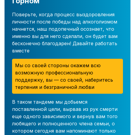
Горном
Поверьте, когда процесс выздоровления
личности после победы над алкоголизмом
начнется, наш подопечный осознает, что
именно вы для него сделали, он будет вам
бесконечно благодарен! Давайте работать
вместе
Мы со своей стороны окажем всю
возможную профессиональную
поддержку, вы — со своей, наберитесь
терпения и безграничной любви
В таком тандеме мы добьемся
поставленной цели, вырвав из рук смерти
еще одного зависимого и вернув вам того
любящего и полноценного члена семьи, о
котором сегодня вам напоминают только