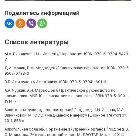
Поделитесь информацией
Список литературы
М.А. Винникова, Н.Н. Иванец // Наркология. ISBN: 978-5-9704-5423-
7
Д.И. Малин, В.М. Медведев // Клиническая наркология. ISBN: 978-5-
9502-0728-0
В.Б. Альтшулер // Алкоголизм. ISBN: 978-5-9704-1601-3
А.А. Чуркин, А.Н. Мартюшов // Практическое руководство по
применению МКБ 10 в психиатрии и наркологии. ISBN: 978-5-9901-
1914-7
Алкоголизм: руководство для врачей / под ред. Н.Н. Иванца, М.А.
Винниковой. М.: ООО «Медицинское информационное агентство»,
2011. 856 с
Алкогольная болезнь. Поражение внутренних органов / под ред. В.
С. Моисеева. 2- е изд., перераб. и доп. М.: ГЭОТАР-Медиа, 2014.