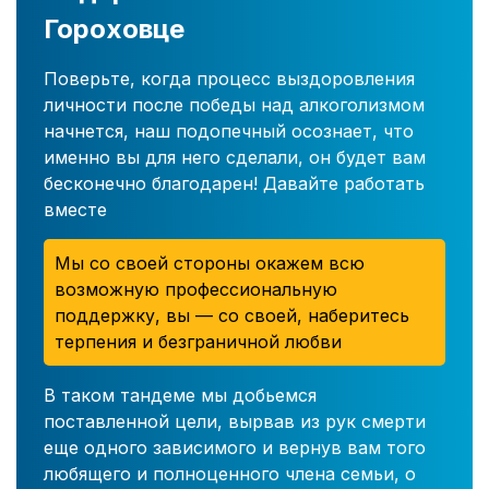
Гороховце
Поверьте, когда процесс выздоровления
личности после победы над алкоголизмом
начнется, наш подопечный осознает, что
именно вы для него сделали, он будет вам
бесконечно благодарен! Давайте работать
вместе
Мы со своей стороны окажем всю
возможную профессиональную
поддержку, вы — со своей, наберитесь
терпения и безграничной любви
В таком тандеме мы добьемся
поставленной цели, вырвав из рук смерти
еще одного зависимого и вернув вам того
любящего и полноценного члена семьи, о