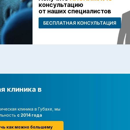
консультацию
от наших специалистов
БЕСПЛАТНАЯ КОНСУЛЬТАЦИЯ
я клиника в
ическая клиника в Губахе, мы
льность
с 2014 года
очь как можно большему