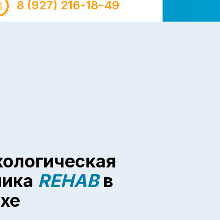
8 (927) 216-18-49
кологическая
ника
REHAB
в
хе