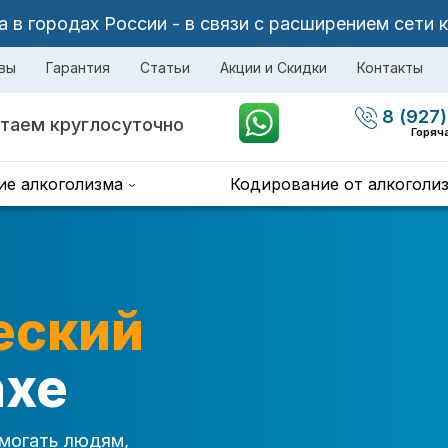
в городах России - в связи с расширением сети 
вы
Гарантия
Статьи
Акции и Скидки
Контакты
8 (927)
таем круглосуточно
Горяч
ие алкоголизма
Кодирование от алкоголи
еский
ахе
могать людям,