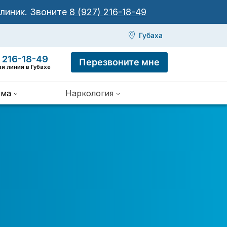
клиник.
Звоните
8 (927) 216-18-49
Губаха
 216-18-49
Перезвоните мне
ая линия в Губахе
зма
Наркология