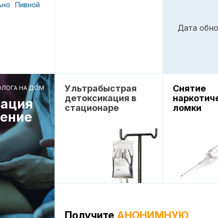
ьно
Пивной
Дата обно
Ультрабыстрая
Снятие
ОЛОГА НА ДОМ
детоксикация в
наркотич
ация
стационаре
ломки
чение
Получите
АНОНИМНУЮ