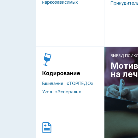
наркозависимых
Принудител
ВЫЕЗД ПСИХ
Мотив
на ле
Кодирование
Вшивание
«ТОРПЕДО»
Укол
«Эспераль»