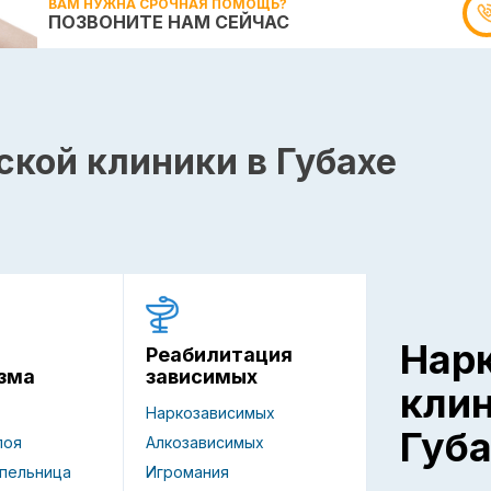
ВАМ НУЖНА СРОЧНАЯ ПОМОЩЬ?
ПОЗВОНИТЕ НАМ СЕЙЧАС
ской клиники в Губахе
Нар
Реабилитация
зависимых
зма
кли
Наркозависимых
Губа
Алкозависимых
поя
Игромания
пельница