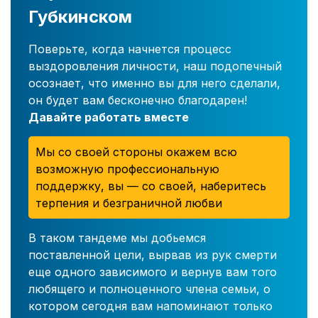
Губкинском
Поверьте, когда начнется процесс
выздоровления личности, наш подопечный
осознает, что именно вы для него сделали,
он будет вам бесконечно благодарен!
Давайте работать вместе
Мы со своей стороны окажем всю
возможную профессиональную
поддержку, вы — со своей, наберитесь
терпения и безграничной любви
В таком тандеме мы добьемся
поставленной цели, вырвав из рук смерти
еще одного зависимого и вернув вам того
любящего и полноценного члена семьи, о
котором сегодня вам напоминают только