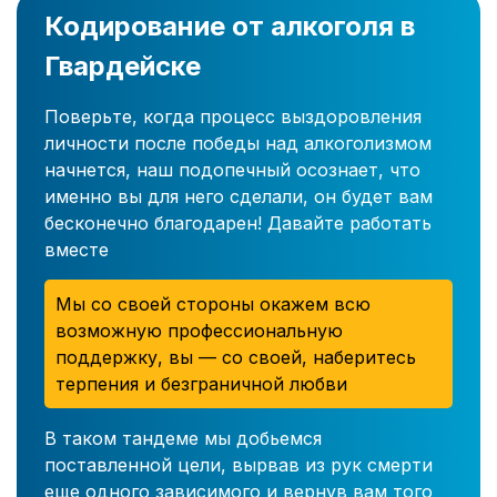
Кодирование от алкоголя в
Гвардейске
Поверьте, когда процесс выздоровления
личности после победы над алкоголизмом
начнется, наш подопечный осознает, что
именно вы для него сделали, он будет вам
бесконечно благодарен! Давайте работать
вместе
Мы со своей стороны окажем всю
возможную профессиональную
поддержку, вы — со своей, наберитесь
терпения и безграничной любви
В таком тандеме мы добьемся
поставленной цели, вырвав из рук смерти
еще одного зависимого и вернув вам того