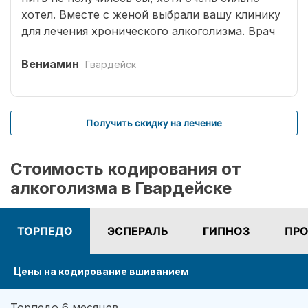
хотел. Вместе с женой выбрали вашу клинику
для лечения хронического алкоголизма. Врач
выбрал оптимальный способ кодирования
сроком на три года. Вшивание препаратов
Вениамин
Гвардейск
безболезненное. После чего было комплексное
лечение. Врачом наркологом было подобрано
несколько начальных эффективных методик
Получить скидку на лечение
для меня. Я завязал с приемом спиртных
напитков (Без лирики со стороны жены,
конечно не обошлось.). На учете нигде не
Стоимость кодирования от
состою. И вот срок кодировки уже прошел,
алкоголизма в Гвардейске
но я пить не хочу совсем. Я отказался от
употребления алкоголя навсегда. Спасибо!
ТОРПЕДО
ЭСПЕРАЛЬ
ГИПНОЗ
ПРО
Цены на кодирование вшиванием
Торпедо 6 месяцев